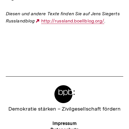
Diesen und andere Texte finden Sie auf Jens Siegerts
Russlandblog
Externer
http://russland.boellblog.org/
.
Link:
Fussnoten
Meta-
Links
Zur
Demokratie stärken –
Zivilgesellschaft fördern
Startseite
der
Meta-
Impressum
bpb
Navigation