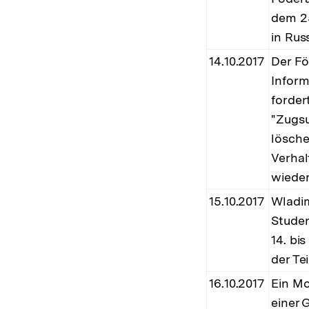
dem 25
in Rus
14.10.2017
Der Fö
Infor
forder
"Zugsu
lösche
Verhal
wieder
15.10.2017
Wladim
Studen
14. bi
der Te
16.10.2017
Ein Mo
einer 