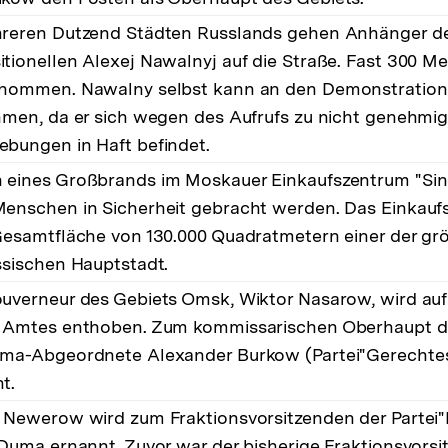
hreren Dutzend Städten Russlands gehen Anhänger d
tionellen Alexej Nawalnyj auf die Straße. Fast 300 
enommen. Nawalny selbst kann an den Demonstration
hmen, da er sich wegen des Aufrufs zu nicht genehmi
bungen in Haft befindet.
eines Großbrands im Moskauer Einkaufszentrum "Si
enschen in Sicherheit gebracht werden. Das Einkaufs
Gesamtfläche von 130.000 Quadratmetern einer der g
ssischen Hauptstadt.
uverneur des Gebiets Omsk, Wiktor Nasarow, wird au
 Amtes enthoben. Zum kommissarischen Oberhaupt d
ma-Abgeordnete Alexander Burkow (Partei"Gerechtes
t.
 Newerow wird zum Fraktionsvorsitzenden der Partei"
 Duma ernannt. Zuvor war der bisherige Fraktionsvors