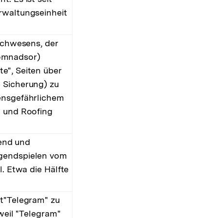
rwaltungseinheit
rechwesens, der
omnadsor)
e", Seiten über
 Sicherung) zu
ensgefährlichem
n und Roofing
gend und
ugendspielen vom
. Etwa die Hälfte
st"Telegram" zu
weil "Telegram"