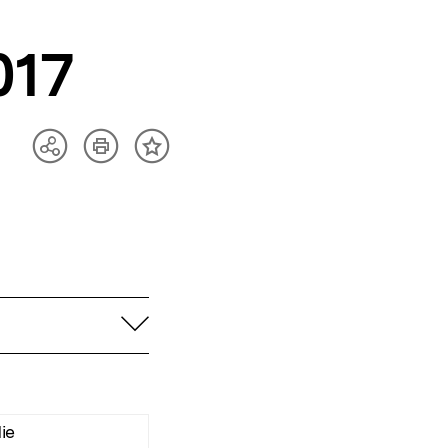
017
Artikel
Teilen
Inhalt
drucken
Optionen
merken
anzeigen
aufklappen
ie