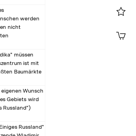
0
es
Menschen werden
Merklist
en nicht
ansehen
0
Artik
gten
im
Shop-
Warenko
ndika" müssen
ansehen
zentrum ist mit
rößten Baumärkte
f eigenen Wunsch
es Gebiets wird
 Russland")
Einiges Russland"
itzende Wladimir