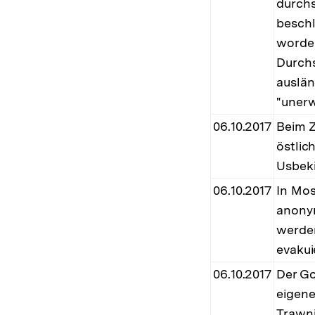
durch
beschl
worden
Durch
auslän
"unerw
06.10.2017
Beim 
östlic
Usbek
06.10.2017
In Mos
anony
werden
evakui
06.10.2017
Der Go
eigen
Trawni