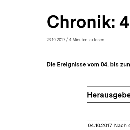
bpb.de
a
t
Chronik: 4
i
o
n
23.10.2017
/ 4 Minuten zu lesen
Die Ereignisse vom 04. bis zum
Herausgebe
04.10.2017
Nach 