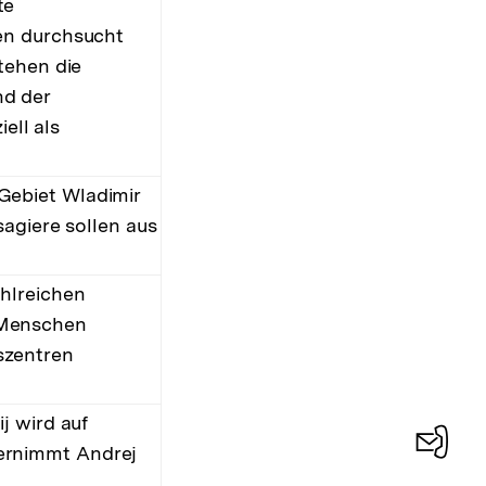
te
en durchsucht
tehen die
nd der
ell als
Gebiet Wladimir
agiere sollen aus
hlreichen
 Menschen
szentren
j wird auf
ernimmt Andrej
Konta