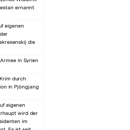
estan ernannt
uf eigenen
der
skresenskij die
Armee in Syrien
 Krim durch
ion in Pjöngjang
auf eigenen
haupt wird der
äsidenten im
. Es ist seit