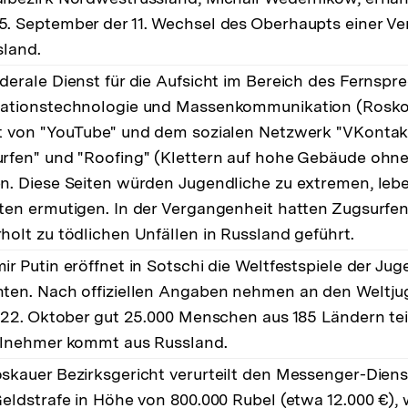
. September der 11. Wechsel des Oberhaupts einer Ve
sland.
derale Dienst für die Aufsicht im Bereich des Fernsp
mationstechnologie und Massenkommunikation (Rosk
t von "YouTube" und dem sozialen Netzwerk "VKontakt
rfen" und "Roofing" (Klettern auf hohe Gebäude ohne
n. Diese Seiten würden Jugendliche zu extremen, leb
ten ermutigen. In der Vergangenheit hatten Zugsurfe
holt zu tödlichen Unfällen in Russland geführt.
ir Putin eröffnet in Sotschi die Weltfestspiele der Ju
ten. Nach offiziellen Angaben nehmen an den Weltj
s 22. Oktober gut 25.000 Menschen aus 185 Ländern teil
ilnehmer kommt aus Russland.
skauer Bezirksgericht verurteilt den Messenger-Dien
Geldstrafe in Höhe von 800.000 Rubel (etwa 12.000 €), 