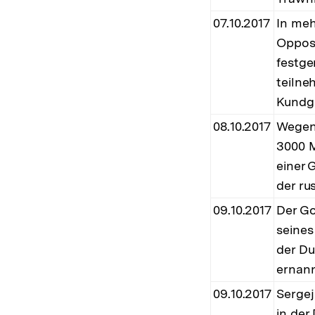
07.10.2017
In me
Opposi
festg
teilne
Kundge
08.10.2017
Wegen 
3000 M
einer 
der ru
09.10.2017
Der Go
seines
der Du
ernann
09.10.2017
Sergej
in der