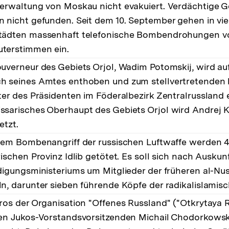
erwaltung von Moskau nicht evakuiert. Verdächtige 
 nicht gefunden. Seit dem 10. September gehen in vie
tädten massenhaft telefonische Bombendrohungen v
terstimmen ein.
uverneur des Gebiets Orjol, Wadim Potomskij, wird au
 seines Amtes enthoben und zum stellvertretenden 
ter des Präsidenten im Föderalbezirk Zentralrussland 
sarisches Oberhaupt des Gebiets Orjol wird Andrej 
etzt.
nem Bombenangriff der russischen Luftwaffe werden 
rischen Provinz Idlib getötet. Es soll sich nach Auskun
digungsministeriums um Mitglieder der früheren al-Nu
n, darunter sieben führende Köpfe der radikalislamisc
ros der Organisation "Offenes Russland" ("Otkrytaya 
en Jukos-Vorstandsvorsitzenden Michail Chodorkowsk