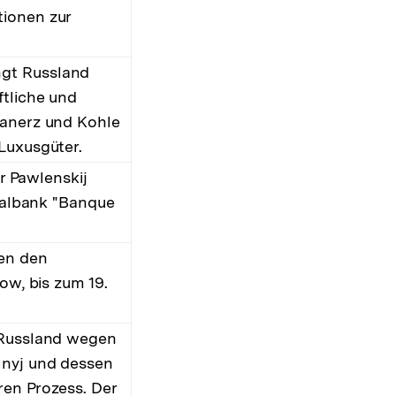
tionen zur
ngt Russland
ftliche und
tanerz und Kohle
Luxusgüter.
tr Pawlenskij
onalbank "Banque
gen den
ow, bis zum 19.
 Russland wegen
lnyj und dessen
ren Prozess. Der