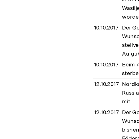
Wasilj
worde
10.10.2017
Der Go
Wunsc
stellv
Aufga
10.10.2017
Beim A
sterbe
12.10.2017
Nordko
Russla
mit.
12.10.2017
Der Go
Wunsc
bisher
Födera