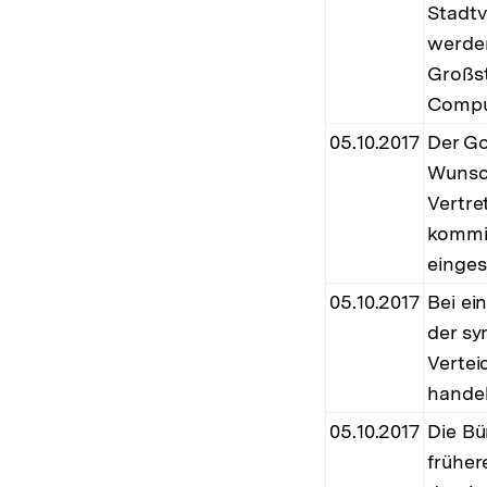
Stadtv
werden
Großs
Compu
05.10.2017
Der Go
Wunsch
Vertre
kommis
einges
05.10.2017
Bei ei
der sy
Vertei
handel
05.10.2017
Die Bü
früher