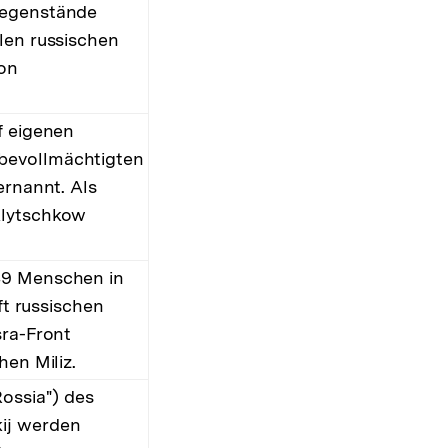
Gegenstände
len russischen
on
f eigenen
bevollmächtigten
ernannt. Als
Klytschkow
49 Menschen in
ft russischen
sra-Front
hen Miliz.
Rossia") des
ij werden