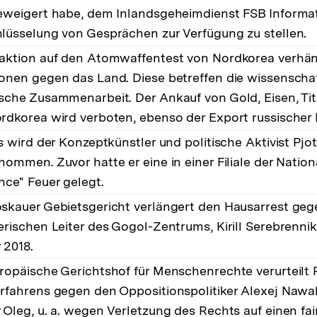
eweigert habe, dem Inlandsgeheimdienst FSB Informa
lüsselung von Gesprächen zur Verfügung zu stellen.
aktion auf den Atomwaffentest von Nordkorea verhä
onen gegen das Land. Diese betreffen die wissenscha
sche Zusammenarbeit. Der Ankauf von Gold, Eisen, Ti
rdkorea wird verboten, ebenso der Export russischer 
is wird der Konzeptkünstler und politische Aktivist Pjo
nommen. Zuvor hatte er eine in einer Filiale der Nati
nce" Feuer gelegt.
skauer Gebietsgericht verlängert den Hausarrest ge
erischen Leiter des Gogol-Zentrums, Kirill Serebrennik
 2018.
ropäische Gerichtshof für Menschenrechte verurteilt
rfahrens gegen den Oppositionspolitiker Alexej Nawa
 Oleg, u. a. wegen Verletzung des Rechts auf einen fai