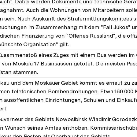
sucht. Dabei werden Dokumente und technische Gerä
agnahmt. Auch die Wohnungen von Mitarbeitern soll
 sein. Nach Auskunft des Strafermittlungskomitees s
suchungen im Zusammenhang mit dem "Fall Jukos" u
dischen Finanzierung von "Offenes Russland", die offizi
ünschte Organisation" gilt.
Zusammenstoß eines Zuges mit einem Bus werden im 
h von Moskau 17 Businsassen getötet. Die meisten Pass
istan stammen.
kau und dem Moskauer Gebiet kommt es erneut zu za
men telefonischen Bombendrohungen. Etwa 160.000
 ausöffentlichen Einrichtungen, Schulen und Einkauf
ert.
uverneur des Gebiets Nowosibirsk Wladimir Gorodezki
en Wunsch seines Amtes enthoben. Kommissarischüb
kow den Posten als Oberhaupt des Gebiets.