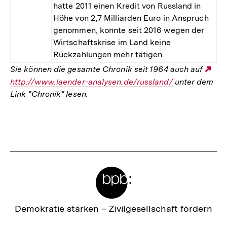
hatte 2011 einen Kredit von Russland in
Höhe von 2,7 Milliarden Euro in Anspruch
genommen, konnte seit 2016 wegen der
Wirtschaftskrise im Land keine
Rückzahlungen mehr tätigen.
Sie können die gesamte Chronik seit 1964 auch auf
Ext
http://www.laender-analysen.de/russland/
unter dem
Lin
Link "Chronik" lesen.
Fussnoten
Meta-
Links
Zur
Demokratie stärken –
Zivilgesellschaft fördern
Startseite