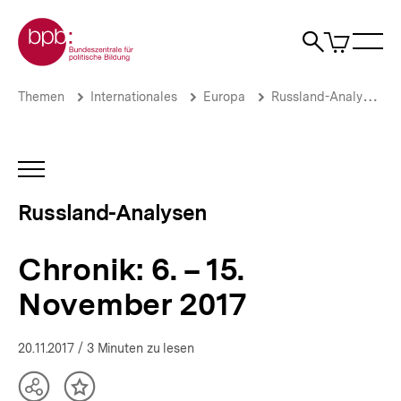
Direkt
Zur Startseite der bpb
zum
0
Artikel
Sho
Seiteninhalt
im
Naviga
Suche
springen
War
öffne
öffnen
öff
Pfadnavigation
Chronik:
Brotkrümelnavigation
Themen
Internationales
Europa
Russland-Analysen
6. –
15.
November
2017
INHALTSNAVIGATION
|
ÖFFNEN
Russland-
Russland-Analysen
Analysen
|
bpb.de
Chronik: 6. – 15.
November 2017
20.11.2017
/ 3 Minuten zu lesen
Teilen
Inhalt