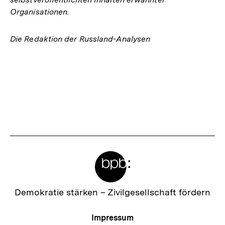
Organisationen.
Die Redaktion der Russland-Analysen
Fussnoten
Meta-
Links
Zur
Demokratie stärken –
Zivilgesellschaft fördern
Startseite
der
Meta-
Impressum
bpb