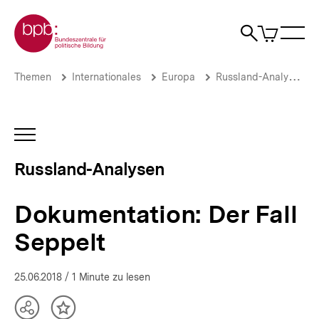
Direkt
Zur Startseite der bpb
zum
0
Artikel
Sho
Seiteninhalt
im
Naviga
Suche
springen
War
öffne
öffnen
öff
Pfadnavigation
Dokumentation:
Brotkrümelnavigation
Themen
Internationales
Europa
Russland-Analysen
Der
Fall
Seppelt
|
INHALTSNAVIGATION
Russland-
ÖFFNEN
Analysen
Russland-Analysen
|
bpb.de
Dokumentation: Der Fall
Seppelt
25.06.2018
/ 1 Minute zu lesen
Teilen
Inhalt