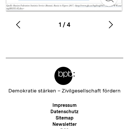
Zur
Gale
1
/
4
Vorherigen
Nächs
Karussellinhalt
von
Inhalt
Inhalt
anzeigen
anzei
Meta-
Links
Zur
Demokratie stärken –
Zivilgesellschaft fördern
Startseite
der
Meta-
Impressum
bpb
Navigation
Datenschutz
Sitemap
Newsletter