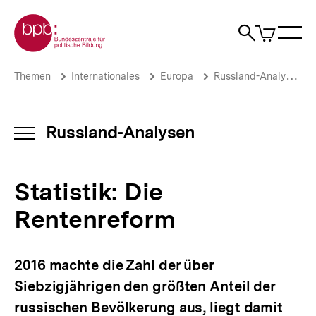
Direkt
Zur Startseite der bpb
zum
0
Artikel
Sho
Seiteninhalt
im
Naviga
Suche
springen
War
öffne
öffnen
öff
Pfadnavigation
Statistik:
Brotkrümelnavigation
Themen
Internationales
Europa
Russland-Analysen
Die
Rentenreform
|
Russland-
Russland-Analysen
INHALTSNAVIGATION
Analysen
ÖFFNEN
|
bpb.de
Statistik: Die
Rentenreform
2016 machte die Zahl der über
Siebzigjährigen den größten Anteil der
russischen Bevölkerung aus, liegt damit