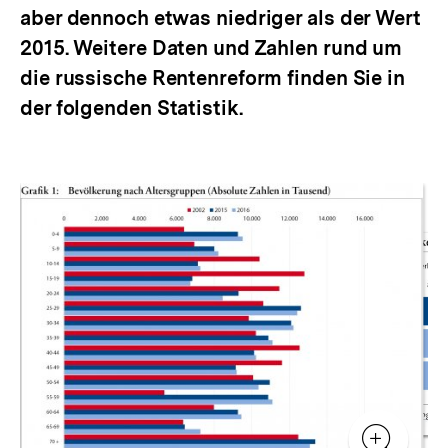
aber dennoch etwas niedriger als der Wert
2015. Weitere Daten und Zahlen rund um
die russische Rentenreform finden Sie in
der folgenden Statistik.
Inhaltskarussell
überspringen
Zur
Zur
Galerieansicht
Gale