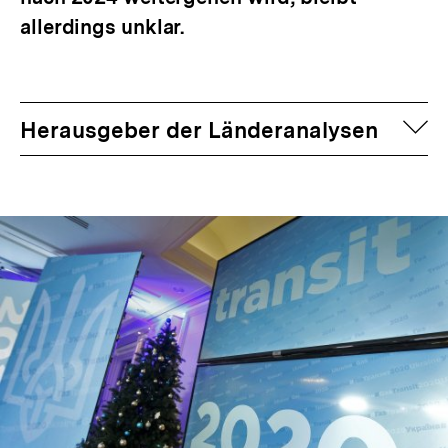
allerdings unklar.
auf
Herausgeber der Länderanalysen