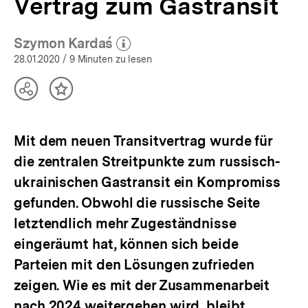
Vertrag zum Gastransit
Szymon Kardaś
(Mehr zum Autor)
öffnen
28.01.2020
/ 9 Minuten zu lesen
Teilen
Inhalt
Optionen
merken
anzeigen
Mit dem neuen Transitvertrag wurde für
die zentralen Streitpunkte zum russisch-
ukrainischen Gastransit ein Kompromiss
gefunden. Obwohl die russische Seite
letztendlich mehr Zugeständnisse
eingeräumt hat, können sich beide
Parteien mit den Lösungen zufrieden
zeigen. Wie es mit der Zusammenarbeit
nach 2024 weitergehen wird, bleibt