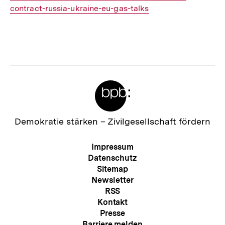
contract-russia-ukraine-eu-gas-talks
Fussnoten
Meta-
Links
Zur
Demokratie stärken –
Zivilgesellschaft fördern
Startseite
der
Meta-
Impressum
bpb
Navigation
Datenschutz
Sitemap
Newsletter
RSS
Kontakt
Presse
Barriere melden