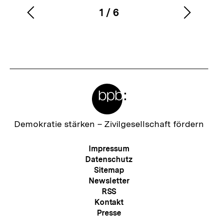
1
/
6
Vorherigen
Nächs
Karussellinhalt
von
Inhalt
Inhalt
anzeigen
anzei
Meta-
Links
Zur
Demokratie stärken –
Zivilgesellschaft fördern
Startseite
der
Meta-
Impressum
bpb
Navigation
Datenschutz
Sitemap
Newsletter
RSS
Kontakt
Presse