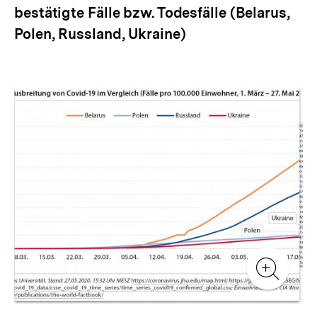
bestätigte Fälle bzw. Todesfälle (Belarus,
Polen, Russland, Ukraine)
Inhaltskarussell
überspringen
Zur
Zur
Galerieansicht
Gale
Zur
Gale