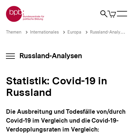
Direkt
Zur Startseite der bpb
zum
0
Artikel
Sho
Seiteninhalt
im
Naviga
Suche
springen
War
öffne
öffnen
öff
Pfadnavigation
Statistik:
Brotkrümelnavigation
Themen
Internationales
Europa
Russland-Analysen
Covid-
19
in
Russland
Russland-Analysen
INHALTSNAVIGATION
|
ÖFFNEN
Russland-
Analysen
Statistik: Covid-19 in
|
bpb.de
Russland
Die Ausbreitung und Todesfälle von/durch
Covid-19 im Vergleich und die Covid-19-
Verdopplungsraten im Vergleich: