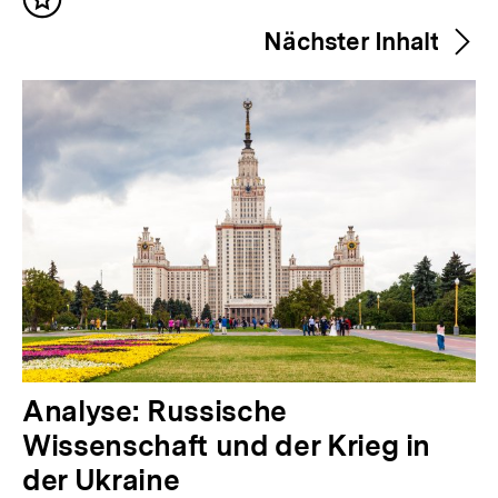
Inhalt
r
merken
Nächster Inhalt
i
g
e
r
I
n
h
a
l
t
:
N
Analyse: Russische
ä
Wissenschaft und der Krieg in
c
der Ukraine