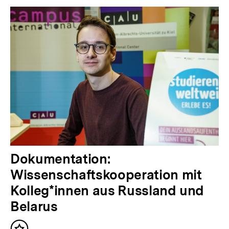
Inhalte
V
Dokumentation:
o
Wissenschaftskooperation mit
r
Kolleg*innen aus Russland und
h
Belarus
e