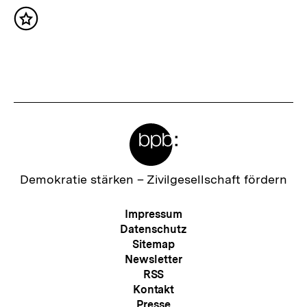
h
Inhalt
s
merken
t
e
r
I
Meta-
n
Links
h
a
Zur
Demokratie stärken –
Zivilgesellschaft fördern
Startseite
l
der
Meta-
Impressum
t
bpb
Navigation
Datenschutz
:
Sitemap
Newsletter
RSS
Kontakt
Presse