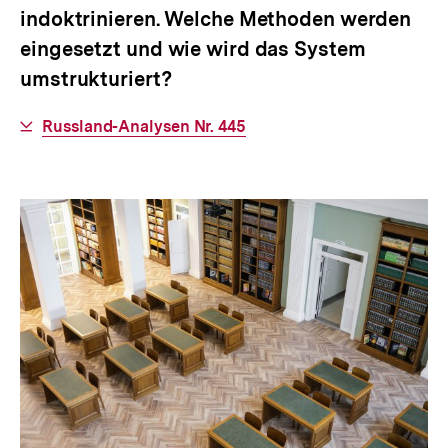
indoktrinieren. Welche Methoden werden
eingesetzt und wie wird das System
umstrukturiert?
Interner
Russland-Analysen Nr. 445
Link: