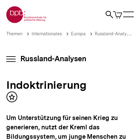
Direkt
Zur Startseite der bpb
zum
0
Artikel
Sho
Seiteninhalt
im
Naviga
Suche
springen
War
öffne
öffnen
öff
Pfadnavigation
Indoktrinierung
Brotkrümelnavigation
Themen
Internationales
Europa
Russland-Analysen
|
Russland-
Analysen
|
Russland-Analysen
INHALTSNAVIGATION
bpb.de
ÖFFNEN
Indoktrinierung
Inhalt
merken
Um Unterstützung für seinen Krieg zu
generieren, nutzt der Kreml das
Bildungssystem, um junge Menschen zu