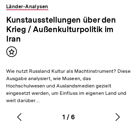
Länder-Analysen
Kunstausstellungen über den
Krieg / Außenkulturpolitik im
Iran
Inhalt
merken
Wie nutzt Russland Kultur als Machtinstrument? Diese
Ausgabe analysiert, wie Museen, das
Hochschulwesen und Auslandsmedien gezielt
eingesetzt werden, um Einfluss im eigenen Land und
weit darüber…
1
/
6
Vorherigen
Nächs
Karussellinhalt
von
Inhalt
Inhalt