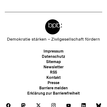
anzeigen
anzei
Meta-
Links
Zur
Demokratie stärken –
Zivilgesellschaft fördern
Startseite
der
Meta-
Impressum
bpb
Navigation
Datenschutz
Sitemap
Newsletter
RSS
Kontakt
Presse
Barriere melden
Erklärung zur Barrierefreiheit
Auf
Auf
Auf
Auf
Auf
Auf
Au