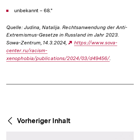
unbekannt – 68."
Quelle: Judina, Natalija. Rechtsanwendung der Anti-
Extremismus-Gesetze in Russland im Jahr 2023.
Sowa-Zentrum, 14.3.2024,
Externer
https://www.sova-
center.ru/racism-
Link:
xenophobia/publications/2024/03/d49456/
.
Fussnoten
Weitere
Content-
Vorheriger Inhalt
Navigation
Inhalte