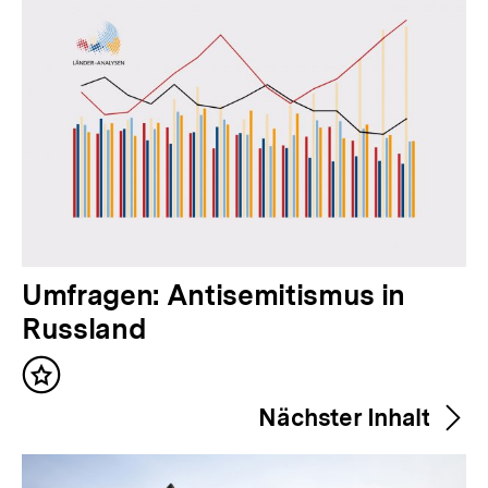
V
Umfragen: Antisemitismus in
o
Russland
r
Inhalt
h
merken
Nächster Inhalt
e
r