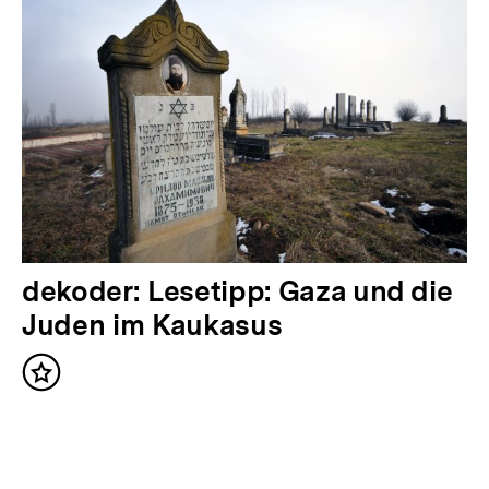
i
g
e
r
I
n
h
a
l
N
dekoder: Lesetipp: Gaza und die
t
ä
Juden im Kaukasus
:
c
Inhalt
h
merken
s
t