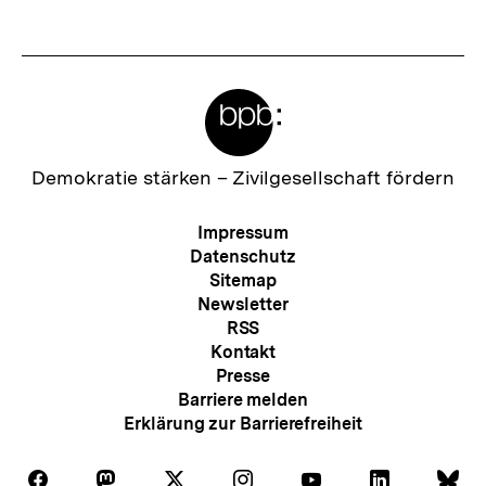
t
e
r
Meta-
I
Links
n
h
Zur
Demokratie stärken –
Zivilgesellschaft fördern
Startseite
a
der
Meta-
Impressum
l
bpb
Navigation
Datenschutz
t
Sitemap
Newsletter
:
RSS
Kontakt
Presse
Barriere melden
Erklärung zur Barrierefreiheit
Auf
Auf
Auf
Auf
Auf
Auf
Au