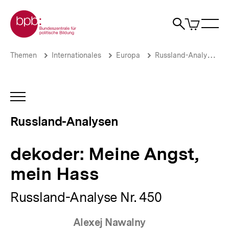
Direkt
Zur Startseite der bpb
zum
0
Artikel
Sho
Seiteninhalt
im
Naviga
Suche
springen
War
öffne
öffnen
öff
Pfadnavigation
dekoder:
Brotkrümelnavigation
Themen
Internationales
Europa
Russland-Analysen
Meine
Angst,
mein
Hass
INHALTSNAVIGATION
|
ÖFFNEN
Russland-
Russland-Analysen
Analysen
|
bpb.de
dekoder: Meine Angst,
mein Hass
Russland-Analyse Nr. 450
Alexej Nawalny