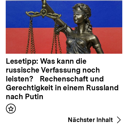
V
Lesetipp: Was kann die
o
russische Verfassung noch
r
leisten? Rechenschaft und
h
Gerechtigkeit in einem Russland
e
nach Putin
r
Inhalt
i
merken
Nächster Inhalt
g