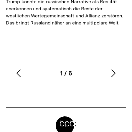
Trump könnte die russischen Narrative als Realität
anerkennen und systematisch die Reste der
westlichen Wertegemeinschaft und Allianz zerstören.
Das bringt Russland näher an eine multipolare Welt.
1
/
6
Vorherigen
Nächs
Karussellinhalt
von
Inhalt
Inhalt
anzeigen
anzei
Meta-