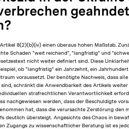
verbrechen geahnde
n?
t Artikel 8(2)(b)(iv) einen überaus hohen Maßstab. Zun
hte Schaden "weit reichend", "langfristig" und "schwe
esetzestext nicht weiter definiert sind. Diese Unklarhe
ispiel, ob "langfristig" ein Jahrzehnt, ein Jahrhunder
traum voraussetzt. Der benötigte Nachweis, dass alle 
lt sind, schränkt die Anwendbarkeit des Artikels weiter
ndividuellen strafrechtlichen Verantwortlichkeit erfor
uss nachgewiesen werden, dass der Beschuldigte vors
enommen hat, dass die verursachte Zerstörung den mi
fs deutlich übersteigt. Angesichts des Chaos in bewa
n Zugangs zu wissenschaftlicher Beratung ist es jed