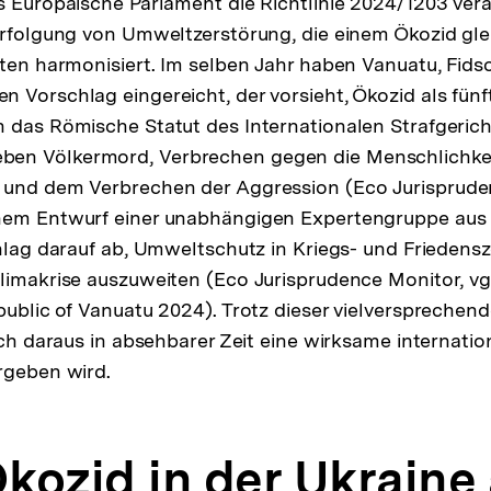
s Europäische Parlament die Richtlinie 2024/1203 vera
erfolgung von Umweltzerstörung, die einem Ökozid gl
aten harmonisiert. Im selben Jahr haben Vanuatu, Fid
 Vorschlag eingereicht, der vorsieht, Ökozid als fünf
 das Römische Statut des Internationalen Strafgeric
n Völkermord, Verbrechen gegen die Menschlichkei
 und dem Verbrechen der Aggression (Eco Jurisprude
nem Entwurf einer unabhängigen Expertengruppe aus
chlag darauf ab, Umweltschutz in Kriegs- und Friedens
limakrise auszuweiten (Eco Jurisprudence Monitor, v
public of Vanuatu 2024). Trotz dieser vielversprech
ich daraus in absehbarer Zeit eine wirksame internatio
rgeben wird.
kozid in der Ukraine 