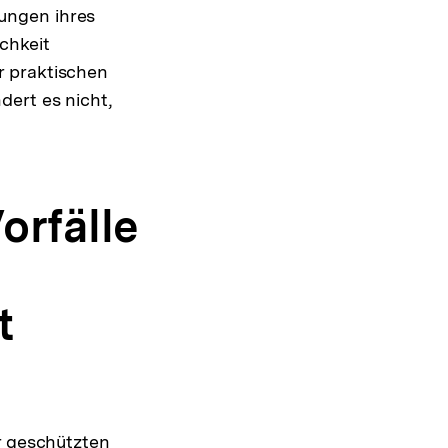
ungen ihres
chkeit
r praktischen
ert es nicht,
rfälle
t
r geschützten