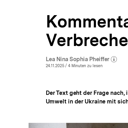
Russland-
a
Analysen
t
|
Kommentar
i
bpb.de
o
n
Verbreche
Lea Nina Sophia Pheiffer
(Mehr zum Autor)
öffnen
24.11.2025
/ 4 Minuten zu lesen
Der Text geht der Frage nach
Umwelt in der Ukraine mit sic