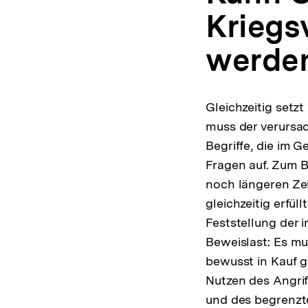
Kriegs
werde
Gleichzeitig setz
muss der verursac
Begriffe, die im G
Fragen auf. Zum Be
noch längeren Zei
gleichzeitig erfül
Feststellung der i
Beweislast: Es m
bewusst in Kauf g
Nutzen des Angrif
und des begrenzte