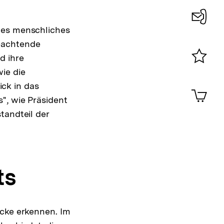
mes menschliches
Konta
bachtende
0
d ihre
ie die
Merklist
ansehen
ck in das
0
Artik
im
", wie Präsident
Shop-
tandteil der
Warenko
ansehen
ts
ücke erkennen. Im