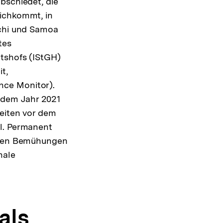
bschiedet, die
eichkommt, in
schi und Samoa
tes
htshofs (IStGH)
t,
nce Monitor).
 dem Jahr 2021
zeiten vor dem
gl. Permanent
enden Bemühungen
nale
als