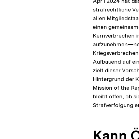
April 2024 hat da
strafrechtliche V
allen Mitgliedsta
einen gemeinsamen
Kernverbrechen in
aufzunehmen—nebe
Kriegsverbrechen
Aufbauend auf ei
zielt dieser Vors
Hintergrund der K
Mission of the Re
bleibt offen, ob s
Strafverfolgung e
Kann Ö