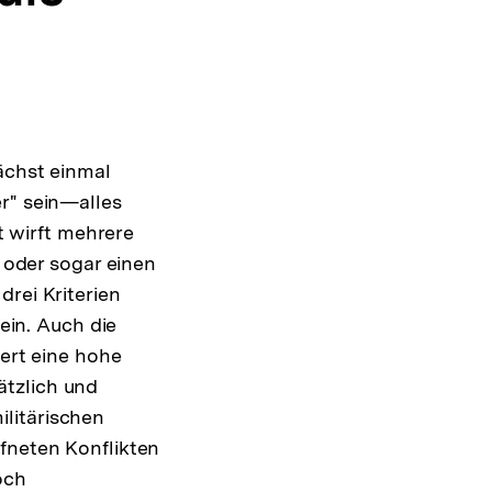
t
ächst einmal
r" sein—alles
it wirft mehrere
t oder sogar einen
drei Kriterien
 ein. Auch die
dert eine hohe
ätzlich und
litärischen
ffneten Konflikten
och