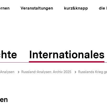
ernen
Veranstaltungen
kurz&knapp
die
hte
Internationales
ion
-Analysen
Russland-Analysen: Archiv 2025
Russlands Krieg ge
sen