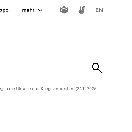
Inhalte
Inhalte
Inhalte
 bpb
mehr
ein oder ausklappen
in
in
in
leichter
Gebärdenspr
Englisch
Sprache
Suche
öffnen
gen die Ukraine und Kriegsverbrechen (24.11.2025)
Kommentar: Ö