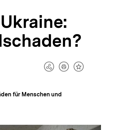
Ukraine:
alschaden?
Artikel
Teilen
Inhalt
drucken
Optionen
merken
anzeigen
häden für Menschen und