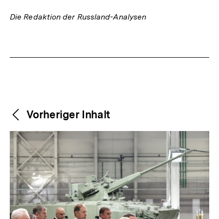
Die Redaktion der Russland-Analysen
Fussnoten
Weitere
Content-
Vorheriger Inhalt
Navigation
Inhalte