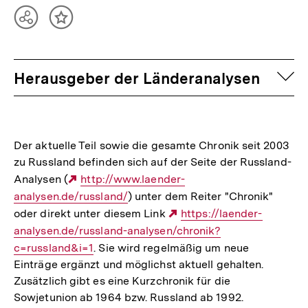
Teilen
Inhalt
Optionen
merken
anzeigen
auf
Herausgeber der Länderanalysen
Der aktuelle Teil sowie die gesamte Chronik seit 2003
zu Russland befinden sich auf der Seite der Russland-
Analysen (
Externer
http://www.laender-
analysen.de/russland/
Link:
) unter dem Reiter "Chronik"
oder direkt unter diesem Link
Externer
https://laender-
analysen.de/russland-analysen/chronik?
Link:
c=russland&i=1
. Sie wird regelmäßig um neue
Einträge ergänzt und möglichst aktuell gehalten.
Zusätzlich gibt es eine Kurzchronik für die
Sowjetunion ab 1964 bzw. Russland ab 1992.