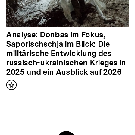
n
h
a
l
N
Analyse: Donbas im Fokus,
t
ä
Saporischschja im Blick: Die
:
c
militärische Entwicklung des
h
russisch-ukrainischen Krieges in
s
2025 und ein Ausblick auf 2026
t
Inhalt
e
merken
r
I
n
h