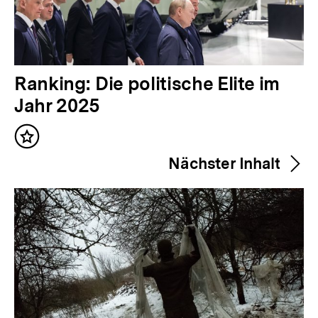
V
Ranking: Die politische Elite im
o
Jahr 2025
r
Inhalt
h
merken
Nächster Inhalt
e
r
i
g
e
r
I