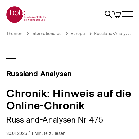
Direkt
Zur Startseite der bpb
zum
0
Artikel
Sho
Seiteninhalt
im
Naviga
Suche
springen
War
öffne
öffnen
öff
Pfadnavigation
Chronik:
Brotkrümelnavigation
Themen
Internationales
Europa
Russland-Analysen
Hinweis
auf
die
Online-
INHALTSNAVIGATION
Chronik
ÖFFNEN
|
Russland-Analysen
Russland-
Analysen
|
Chronik: Hinweis auf die
bpb.de
Online-Chronik
Russland-Analysen Nr. 475
30.01.2026
/ 1 Minute zu lesen