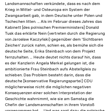
Landsmannschaften verkündete, dass es nach dem
Krieg in Mittel- und Osteuropa ein System der
Zwangsarbeit gab, in dem Deutsche unter Polen und
Tschechen litten. ... Als im Februar dieses Jahres das
Kabinett [des polnischen Premierministers] Donald
Tusk das erklärte Nein (vertreten durch die Regierung
von Jarosław Kaczyński) gegenüber dem 'Sichtbaren
Zeichen' zurück nahm, schien es, als bemühe sich die
deutsche Seite, Erika Steinbach von dem Projekt
fernzuhalten. ... Heute deutet nichts darauf hin, dass
es der Kanzlerin Angela Merkel gelungen ist, die
ambitionierte Frau Steinbach aufs Abstellgleis zu
schieben. Das Problem besteht darin, dass die
deutsche [konservative Regierungspartei] CDU
möglicherweise nicht die möglichen negativen
Konsequenzen einer solchen Interpretation der
Geschichte wahrnimmt, wie sie am Samstag die
Chefin der Landsmannschaften in ihrem Vorstoß
vorgenommen hat. ... Und was sagt dazu die polnische