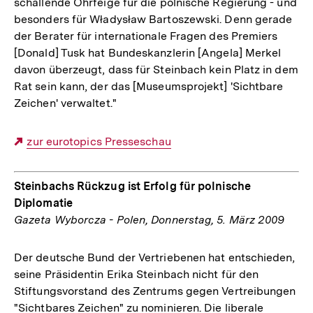
schallende Ohrfeige für die polnische Regierung - und
besonders für Władysław Bartoszewski. Denn gerade
der Berater für internationale Fragen des Premiers
[Donald] Tusk hat Bundeskanzlerin [Angela] Merkel
davon überzeugt, dass für Steinbach kein Platz in dem
Rat sein kann, der das [Museumsprojekt] 'Sichtbare
Zeichen' verwaltet."
Externer
zur eurotopics Presseschau
Link:
Steinbachs Rückzug ist Erfolg für polnische
Diplomatie
Gazeta Wyborcza - Polen, Donnerstag, 5. März 2009
Der deutsche Bund der Vertriebenen hat entschieden,
seine Präsidentin Erika Steinbach nicht für den
Stiftungsvorstand des Zentrums gegen Vertreibungen
"Sichtbares Zeichen" zu nominieren. Die liberale