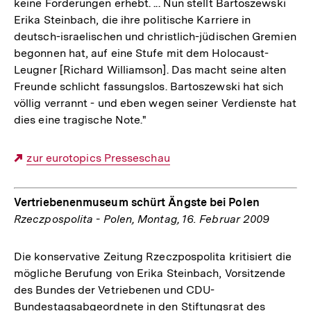
keine Forderungen erhebt. ... Nun stellt Bartoszewski
Erika Steinbach, die ihre politische Karriere in
deutsch-israelischen und christlich-jüdischen Gremien
begonnen hat, auf eine Stufe mit dem Holocaust-
Leugner [Richard Williamson]. Das macht seine alten
Freunde schlicht fassungslos. Bartoszewski hat sich
völlig verrannt - und eben wegen seiner Verdienste hat
dies eine tragische Note."
Externer
zur eurotopics Presseschau
Link:
Vertriebenenmuseum schürt Ängste bei Polen
Rzeczpospolita - Polen, Montag, 16. Februar 2009
Die konservative Zeitung Rzeczpospolita kritisiert die
mögliche Berufung von Erika Steinbach, Vorsitzende
des Bundes der Vetriebenen und CDU-
Bundestagsabgeordnete in den Stiftungsrat des