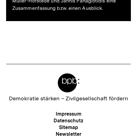
Müller-Hofstede und Jannis Panagiotidis eine
Zusammenfassung bzw. einen Ausblick.
Fussnoten
Meta-
Links
Zur
Demokratie stärken –
Zivilgesellschaft fördern
Startseite
der
Meta-
Impressum
bpb
Navigation
Datenschutz
Sitemap
Newsletter