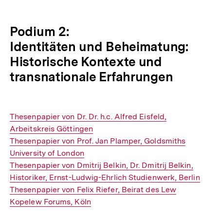
Podium 2:
Identitäten und Beheimatung:
Historische Kontexte und
transnationale Erfahrungen
Interner
Thesenpapier von Dr. Dr. h.c. Alfred Eisfeld,
Link:
Arbeitskreis Göttingen
Interner
Thesenpapier von Prof. Jan Plamper, Goldsmiths
Link:
University of London
Interner
Thesenpapier von Dmitrij Belkin, Dr. Dmitrij Belkin,
Link:
Historiker, Ernst-Ludwig-Ehrlich Studienwerk, Berlin
Interner
Thesenpapier von Felix Riefer, Beirat des Lew
Link:
Kopelew Forums, Köln