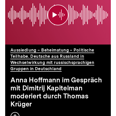
im
Gespräch
mit
Dimitrij
Kapitelman
Aussiedlung – Beheimatung – Politische
moderiert
Teilhabe. Deutsche aus Russland in
Wechselwirkung mit russischsprachigen
durch
Gruppen in Deutschland
Thomas
Anna Hoffmann im Gespräch
Krüger
mit Dimitrij Kapitelman
moderiert durch Thomas
Krüger