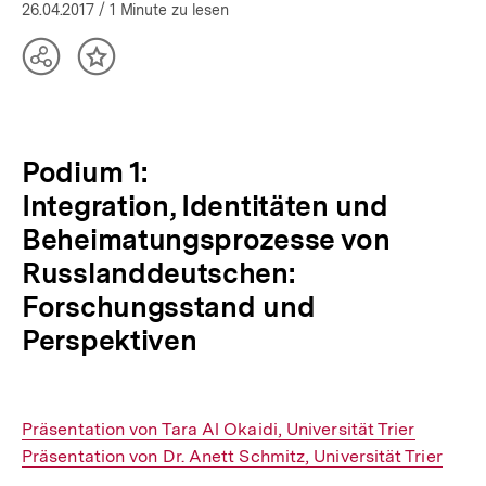
26.04.2017
/ 1 Minute zu lesen
Teilen
Inhalt
Optionen
merken
anzeigen
Podium 1:
Integration, Identitäten und
Beheimatungsprozesse von
Russlanddeutschen:
Forschungsstand und
Perspektiven
Interner
Präsentation von Tara Al Okaidi, Universität Trier
Link:
Interner
Präsentation von Dr. Anett Schmitz, Universität Trier
Link: