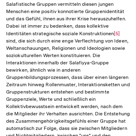
Salafistische Gruppen vermitteln diesen jungen
Menschen eine positiv konnotierte Gruppenidentität
und das Gefühl, ihnen aus ihrer Krise herauszuhelfen.
Dabei ist immer zu bedenken, dass kollektive
Identitäten strategische soziale Konstruktionen
Zur
[5]
sind, die sich durch eine enge Verflechtung von Ideen,
Auflösun
Weltanschauungen, Religionen und Ideologien sowie
der
soziokulturellen Werten konstituieren. Die
Fußnote
Interaktionen innerhalb der Salafiyya-Gruppe
bewirken, ähnlich wie in anderen
Gruppenbildungsprozessen, dass über einen längeren
Zeitraum hinweg Rollenmuster, Interaktionsketten und
Gruppenstrukturen entstehen und bestimmte
Gruppenziele, Werte und schließlich ein
Kollektivbewusstsein entwickelt werden, nach dem
die Mitglieder ihr Verhalten ausrichten. Die Entstehung
des Zusammengehörigkeitsgefühls einer Gruppe hat
automatisch zur Folge, dass sie zwischen Mitgliedern
und Nichtmitgliedern, zwischen "uns" und den