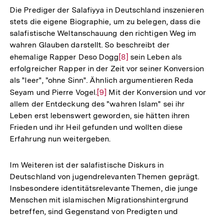
Die Prediger der Salafiyya in Deutschland inszenieren
stets die eigene Biographie, um zu belegen, dass die
salafistische Weltanschauung den richtigen Weg im
wahren Glauben darstellt. So beschreibt der
ehemalige Rapper Deso Dogg
Zur
[8]
sein Leben als
erfolgreicher Rapper in der Zeit vor seiner Konversion
Auflösung
als "leer", "ohne Sinn". Ähnlich argumentieren Reda
der
Seyam und Pierre Vogel.
Zur
[9]
Mit der Konversion und vor
Fußnote
allem der Entdeckung des "wahren Islam" sei ihr
Auflösung
Leben erst lebenswert geworden, sie hätten ihren
der
Frieden und ihr Heil gefunden und wollten diese
Fußnote
Erfahrung nun weitergeben.
Im Weiteren ist der salafistische Diskurs in
Deutschland von jugendrelevanten Themen geprägt.
Insbesondere identitätsrelevante Themen, die junge
Menschen mit islamischen Migrationshintergrund
betreffen, sind Gegenstand von Predigten und