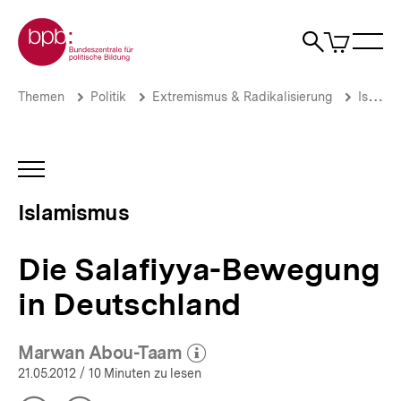
Direkt
Zur Startseite der bpb
zum
0
Artikel
Sho
Seiteninhalt
im
Naviga
Suche
springen
War
öffne
öffnen
öff
Pfadnavigation
Die
Brotkrümelnavigation
Themen
Politik
Extremismus & Radikalisierung
Islamismus
Salafiyya-
Bewegung
in
Deutschland
INHALTSNAVIGATION
|
ÖFFNEN
Islamismus
Islamismus
|
bpb.de
Die Salafiyya-Bewegung
in Deutschland
Marwan Abou-Taam
(Mehr zum Autor)
öffnen
21.05.2012
/ 10 Minuten zu lesen