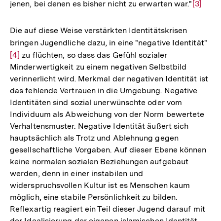
jenen, bei denen es bisher nicht zu erwarten war."
Zur
[3]
Auflös
der
Die auf diese Weise verstärkten Identitätskrisen
Fußnot
bringen Jugendliche dazu, in eine "negative Identität"
Zur
[4]
zu flüchten, so dass das Gefühl sozialer
Auf
Minderwertigkeit zu einem negativen Selbstbild
der
verinnerlicht wird. Merkmal der negativen Identität ist
Fuß
das fehlende Vertrauen in die Umgebung. Negative
Identitäten sind sozial unerwünschte oder vom
Individuum als Abweichung von der Norm bewertete
Verhaltensmuster. Negative Identität äußert sich
hauptsächlich als Trotz und Ablehnung gegen
gesellschaftliche Vorgaben. Auf dieser Ebene können
keine normalen sozialen Beziehungen aufgebaut
werden, denn in einer instabilen und
widerspruchsvollen Kultur ist es Menschen kaum
möglich, eine stabile Persönlichkeit zu bilden.
Reflexartig reagiert ein Teil dieser Jugend darauf mit
der Idealisierung der eigenen islamischen Identität.