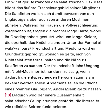
Ein wichtiger Bestandteil des salafistischen Diskurses
bildet das äußere Erscheinungsbild seiner Mitglieder.
Die Salafisten wollen sich damit bewusst von den
Ungläubigen, aber auch von anderen Muslimen
abheben. Während für Frauen die Vollverschleierung
vorgesehen ist, tragen die Männer lange Bärte, wobei
ihr Oberlippenbart gestutzt wird und lange Kleider,
die oberhalb des Knöchels enden. Unter der Formel al
wala´wal bara/ Freundschaft und Meidung wird ein
Grundsatz gepredigt, wonach es gelte, sich von
Nichtsalafisten fernzuhalten und die Nähe zu
Salafisten zu suchen. Der freundschaftliche Umgang
mit Nicht-Muslimen ist nur dann zulässig, wenn
dadurch die entsprechenden Personen zum Islam
bekehrt werden sollen. Anderseits sei es die Pflicht
eines "wahren Gläubigen", Andersgläubige zu hassen.
Zur
[10]
Dadurch wird der innere Zusammenhalt
Auf
salafistischer Gruppierungen gestärkt, die ihrerseits
der
wie religiöse Sekten funktionieren.
Fu