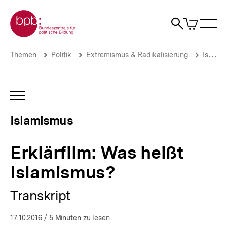
Direkt
Zur Startseite der bpb
zum
0
Artikel
Sho
Seiteninhalt
im
Naviga
Suche
springen
War
öffne
öffnen
öff
Pfadnavigation
Erklärfilm:
Brotkrümelnavigation
Themen
Politik
Extremismus & Radikalisierung
Islamismus
Was
heißt
Islamismus?
|
INHALTSNAVIGATION
Islamismus
ÖFFNEN
|
Islamismus
bpb.de
Erklärfilm: Was heißt
Islamismus?
Transkript
17.10.2016
/ 5 Minuten zu lesen