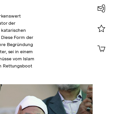
erkenswert
Konta
ator der
0
 katarischen
Merklist
. Diese Form der
ansehen
0
ihre Begründung
Artik
im
er, sei in einem
Shop-
 müsse vom Islam
Warenko
in Rettungsboot
ansehen