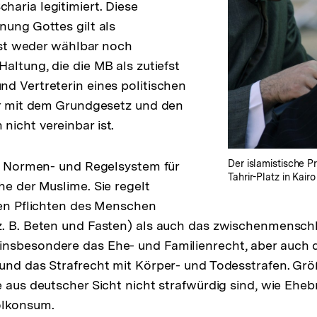
aria legitimiert. Diese
nung Gottes gilt als
 ist weder wählbar noch
altung, die die MB als zutiefst
d Vertreterin eines politischen
er mit dem Grundgesetz und den
icht vereinbar ist.
Der islamistische 
in Normen- und Regelsystem für
Tahrir-Platz in Kair
he der Muslime. Sie regelt
len Pflichten des Menschen
z. B. Beten und Fasten) als auch das zwischenmensch
nsbesondere das Ehe- und Familienrecht, aber auch 
und das Strafrecht mit Körper- und Todesstrafen. Größt
e aus deutscher Sicht nicht strafwürdig sind, wie Eheb
olkonsum.