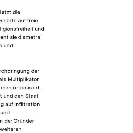
etzt die
echte auf freie
igionsfreiheit und
eht sie diametral
n und
urchdringung der
ls Multiplikator
sonen organisiert.
ft und den Staat
 auf Infiltration
 und
em der Gründer
 weiteren