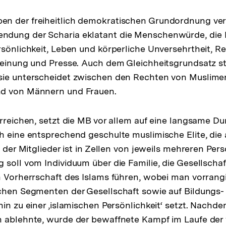
n der freiheitlich demokratischen Grundordnung verl
dung der Scharia eklatant die Menschenwürde, die R
rsönlichkeit, Leben und körperliche Unversehrtheit, Rel
Meinung und Presse. Auch dem Gleichheitsgrundsatz st
sie unterscheidet zwischen den Rechten von Muslime
d von Männern und Frauen.
erreichen, setzt die MB vor allem auf eine langsame D
h eine entsprechend geschulte muslimische Elite, die a
s der Mitglieder ist in Zellen von jeweils mehreren Per
 soll vom Individuum über die Familie, die Gesellscha
n Vorherrschaft des Islams führen, wobei man vorrangig
chen Segmenten der Gesellschaft sowie auf Bildungs-
hin zu einer ‚islamischen Persönlichkeit‘ setzt. Nachd
h ablehnte, wurde der bewaffnete Kampf im Laufe der