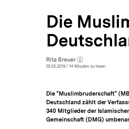
a
t
Die Musli
i
o
n
Deutschl
Rita Breuer
(Mehr zum Autor)
öffnen
02.05.2019
/ 14 Minuten zu lesen
Die "Muslimbruderschaft" (MB)
Deutschland zählt der Verfass
340 Mitglieder der Islamisch
Gemeinschaft (DMG) umbenann