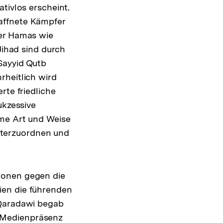
tivlos erscheint.
affnete Kämpfer
der Hamas wie
Jihad sind durch
Sayyid Qutb
rheitlich wird
rte friedliche
ukzessive
ame Art und Weise
unterzuordnen und
ionen gegen die
ien die führenden
-Qaradawi begab
er Medienpräsenz