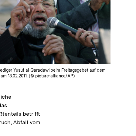
In
Lightbox
öffnen
Prediger Yusuf al-Qaradawi beim Freitagsgebet auf dem
o am 18.02.2011. (© picture-alliance/AP)
liche
das
enteils betrifft
ruch, Abfall vom