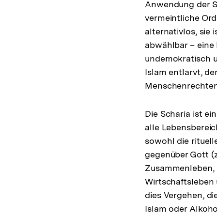
Anwendung der Sch
vermeintliche Ord
alternativlos, sie
abwählbar – eine H
undemokratisch un
Islam entlarvt, d
Menschenrechten n
Die Scharia ist e
alle Lebensbereic
sowohl die rituel
gegenüber Gott (
Zusammenleben, i
Wirtschaftsleben 
dies Vergehen, di
Islam oder Alkoh