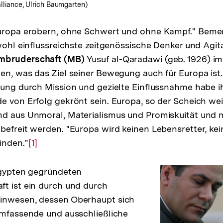
alliance, Ulrich Baumgarten)
Europa erobern, ohne Schwert und ohne Kampf." Bem
 wohl einflussreichste zeitgenössische Denker und Agit
mbruderschaft (MB)
Yusuf al-Qaradawi (geb. 1926) im
en, was das Ziel seiner Bewegung auch für Europa ist
rung durch Mission und gezielte Einflussnahme habe 
e von Erfolg gekrönt sein. Europa, so der Scheich weit
nd aus Unmoral, Materialismus und Promiskuität und
befreit werden. "Europa wird keinen Lebensretter, ke
inden."
Zur
[1]
Auflösung
der
Ägypten gegründeten
Fußnote
t ist ein durch und durch
inwesen, dessen Oberhaupt sich
umfassende und ausschließliche