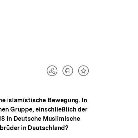
n
Artikel
Teilen
Inhalt
drucken
Optionen
merken
anzeigen
che islamistische Bewegung. In
en Gruppe, einschließlich der
018 in Deutsche Muslimische
brüder in Deutschland?