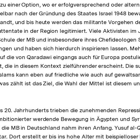
zu einer Option, wo er erfolgversprechend oder alterna
elbar nach der Gründung des Staates Israel 1948 bew
sandt, und bis heute werden das militante Vorgehen 
entate in der Region legitimiert. Viele Aktivisten im 
Schule der MB und insbesondere ihres Chefideologen 
gen und haben sich hierdurch inspirieren lassen. Meh
auf die von Qaradawi eingangs auch für Europa postulie
, die in diesem Kontext zielführender erscheint. Die s
slams kann eben auf friedliche wie auch auf gewalts
as zählt ist das Ziel, die Wahl der Mittel ist diesem 
es 20. Jahrhunderts trieben die zunehmenden Repress
ambitionierter werdende Bewegung in Ägypten und Syr
d die MB in Deutschland nahm ihren Anfang. Yusuf al
ar. Dort erstellt er bis ins hohe Alter mit beispiellos