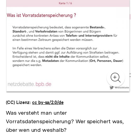
Inhaltskarussell
überspringen
Zur
Zur
Galerieansicht
Gale
Zur
Gale
(CC) Lizenz:
cc by-sa/2.0/de
Was versteht man unter
Vorratsdatenspeicherung? Wer speichert was,
über wen und weshalb?