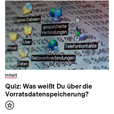
Inhaltskarousell
Inhaltskarussell
t
h
für
überspringen
:
weitere
a
Inhalte
l
t
:
Inhalt
Quiz: Was weißt Du über die
Vorratsdatenspeicherung?
Inhalt
merken