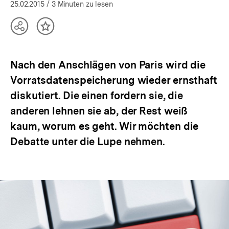
öffnen
25.02.2015
/ 3 Minuten zu lesen
Teilen
Inhalt
Optionen
merken
anzeigen
Nach den Anschlägen von Paris wird die
Vorratsdatenspeicherung wieder ernsthaft
diskutiert. Die einen fordern sie, die
anderen lehnen sie ab, der Rest weiß
kaum, worum es geht. Wir möchten die
Debatte unter die Lupe nehmen.