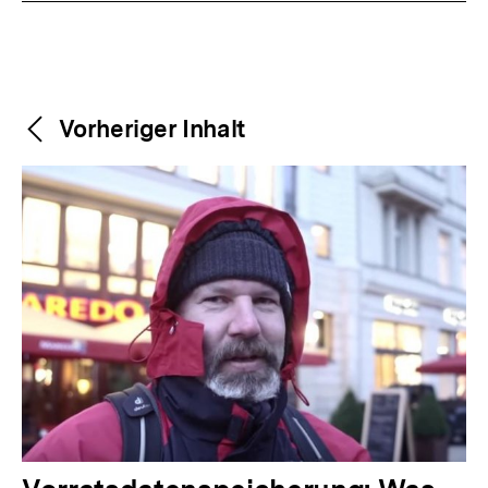
Weitere
Content-
Vorheriger Inhalt
Navigation
Inhalte