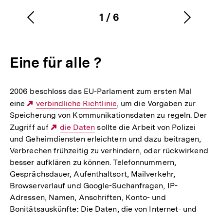
1
/
6
Vorherigen
Nächs
Karussellinhalt
von
Inhalt
Inhalt
anzeigen
anzei
Eine für alle ?
2006 beschloss das EU-Parlament zum ersten Mal
eine
Externer
verbindliche Richtlinie
, um die Vorgaben zur
Speicherung von Kommunikationsdaten zu regeln. Der
Link:
Zugriff auf
Externer
die Daten
sollte die Arbeit von Polizei
und Geheimdiensten erleichtern und dazu beitragen,
Link:
Verbrechen frühzeitig zu verhindern, oder rückwirkend
besser aufklären zu können. Telefonnummern,
Gesprächsdauer, Aufenthaltsort, Mailverkehr,
Browserverlauf und Google-Suchanfragen, IP-
Adressen, Namen, Anschriften, Konto- und
Bonitätsauskünfte: Die Daten, die von Internet- und