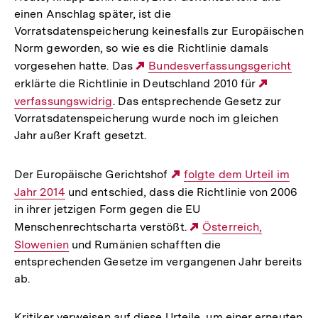
einen Anschlag später, ist die
Vorratsdatenspeicherung keinesfalls zur Europäischen
Norm geworden, so wie es die Richtlinie damals
vorgesehen hatte. Das
Externer
Bundesverfassungsgericht
erklärte die Richtlinie in Deutschland 2010 für
Link:
Externer
verfassungswidrig
. Das entsprechende Gesetz zur
Link:
Vorratsdatenspeicherung wurde noch im gleichen
Jahr außer Kraft gesetzt.
Der Europäische Gerichtshof
Externer
folgte dem Urteil im
Jahr 2014
und entschied, dass die Richtlinie von 2006
Link:
in ihrer jetzigen Form gegen die EU
Menschenrechtscharta verstößt.
Externer
Österreich,
Slowenien
und Rumänien schafften die
Link:
entsprechenden Gesetze im vergangenen Jahr bereits
ab.
Kritiker verweisen auf diese Urteile, um einer erneuten