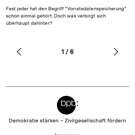
Fast jeder hat den Begriff "Vorratsdatenspeicherung"
schon einmal gehört. Doch was verbirgt sich
überhaupt dahinter?
1
/
6
Vorherigen
Nächs
Karussellinhalt
von
Inhalt
Inhalt
anzeigen
anzei
Meta-
Links
Zur
Demokratie stärken –
Zivilgesellschaft fördern
Startseite
der