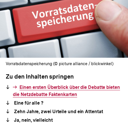
Vorratsdatenspeicherung (© picture alliance / blickwinkel)
Zu den Inhalten springen
Interner
Einen ersten Überblick über die Debatte bieten
die Netzdebatte Faktenkarten
Link:
Eine für alle ?
Zehn Jahre, zwei Urteile und ein Attentat
Ja, nein, vielleicht