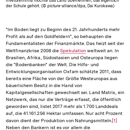
Invetorenfirma möchte das Land übernehmen, das eigentlich
der Schule gehört. (© picture-alliance/dpa, Dai Kurokawa)
"Im Boden liegt zu Beginn des 21. Jahrhunderts mehr
Profit als auf den Goldfeldern", so behaupten die
Fundamentalisten der Finanzmärkte. Das heizt seit der
Weltfinanzkrise 2008 die
Interner
Spekulation
weltweit an. In
Brasilien, Afrika, Südostasien und Osteuropa liegen
Link:
die "Bodenbanken" der Welt. Die Hilfs- und
Entwicklungsorganisation Oxfam schätzte 2011, dass
bereits eine Fläche von der Größe Westeuropas aus
bäuerlichem Besitz in die Hand von
Kapitalgesellschaften gewechselt sei. Land Matrix, ein
Netzwerk, das nur die Verträge erfasst, die öffentlich
geworden sind, listet 2017 mehr als 1.700 Landdeals
auf, die 41.161.256 Hektar umfassen. Nur acht Prozent
davon dient der Produktion von Nahrungsmitteln.
Zur
[1]
Neben den Bankern ist es vor allem die
Auflösu