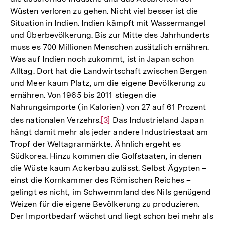
Wüsten verloren zu gehen. Nicht viel besser ist die
Situation in Indien. Indien kämpft mit Wassermangel
und Überbevölkerung. Bis zur Mitte des Jahrhunderts
muss es 700 Millionen Menschen zusätzlich ernähren.
Was auf Indien noch zukommt, ist in Japan schon
Alltag. Dort hat die Landwirtschaft zwischen Bergen
und Meer kaum Platz, um die eigene Bevölkerung zu
ernähren. Von 1965 bis 2011 stiegen die
Nahrungsimporte (in Kalorien) von 27 auf 61 Prozent
des nationalen Verzehrs.
Zur
[3]
Das Industrieland Japan
hängt damit mehr als jeder andere Industriestaat am
Auflösung
Tropf der Weltagrarmärkte. Ähnlich ergeht es
der
Südkorea. Hinzu kommen die Golfstaaten, in denen
Fußnote
die Wüste kaum Ackerbau zulässt. Selbst Ägypten –
einst die Kornkammer des Römischen Reiches –
gelingt es nicht, im Schwemmland des Nils genügend
Weizen für die eigene Bevölkerung zu produzieren.
Der Importbedarf wächst und liegt schon bei mehr als