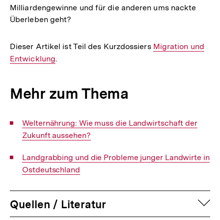
Milliardengewinne und für die anderen ums nackte
Überleben geht?
Dieser Artikel ist Teil des Kurzdossiers
Interner
Migration und
Entwicklung
.
Link:
Mehr zum Thema
Interner
Welternährung: Wie muss die Landwirtschaft der
Link:
Zukunft aussehen?
Interner
Landgrabbing und die Probleme junger Landwirte in
Link:
Ostdeutschland
auf
Quellen / Literatur