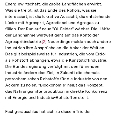
Energiewirtschaft, die große Landflächen erwirbt.
der
Was sie treibt, ist das Ende des Rohöls, was sie
Fußnote
interessiert, ist die lukrative Aussicht, die entstehende
Lücke mit Agrosprit, Agrodiesel und Agrogas zu
füllen. Der Run auf neue "Öl-Felder" wächst. Die Hälfte
der Landnahme weltweit geht auf das Konto der
Agrospritindustrie.
Zur
[2]
Neuerdings melden auch andere
Industrien ihre Ansprüche an die Äcker der Welt an.
Auflösung
Das gilt beispielsweise für Industrien, die vom Erdöl
der
als Rohstoff abhängen, etwa die Kunststoffindustrie.
Fußnote
Die Bundesregierung verfolgt mit den führenden
Industrieländern das Ziel, in Zukunft die ehemals
petrochemischen Rohstoffe für die Industrie von den
Äckern zu holen. "Bioökonomie" heißt das Konzept,
das Nahrungsmittelproduktion in direkte Konkurrenz
mit Energie und Industrie-Rohstoffen stellt.
Fast geräuschlos hat sich zu diesem Trio der