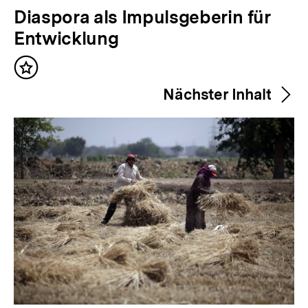
V
Diaspora als Impulsgeberin für
o
Entwicklung
r
Inhalt
h
merken
Nächster Inhalt
e
r
i
g
e
r
I
n
h
a