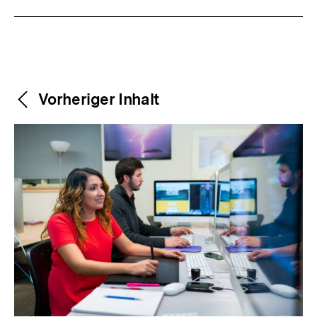
Weitere
Content-
Vorheriger Inhalt
Navigation
Inhalte