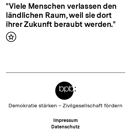
l
N
"Viele Menschen verlassen den
t
ä
ländlichen Raum, weil sie dort
:
c
ihrer Zukunft beraubt werden."
h
Inhalt
s
merken
t
e
r
I
Meta-
n
Links
h
a
Zur
Demokratie stärken –
Zivilgesellschaft fördern
Startseite
l
der
Meta-
Impressum
t
bpb
Navigation
Datenschutz