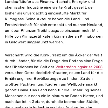
Landaufkäufer aus Finanzwirtschaft, Energie- und
chemischer Industrie eine vierte Kraft gesellt: der
bisher als unverdächtig eingestufte Markt für
Klimagase. Seine Akteure haben die Land- und
Forstwirtschaft für sich entdeckt und suchen Neuland,
um über Pflanzen Treibhausgase einzusammeln. Mit
Hilfe von Klimazertifikaten können die an Klimabörsen
in Geldwert umgemünzt werden.
Verschärft wird die Konkurrenz um die Äcker der Welt
durch Länder, für die die Frage des Bodens eine Frage
des Überlebens ist. Seit der
Interner
Welternährungskrise 2008
versuchen Getreidedefizit-Staaten, neues Land für die
Link:
Ernährung ihrer Bevölkerungen zu finden. Zu den
größten Pächtern und Käufern am Weltbodenmarkt
gehört China. Das Land kann für die Ernährung seiner
Menschen nur noch ein Minimum an Boden bieten, und
auch das ist in Gefahr, durch die boomenden Städte,
die ausufernde Industrie und das Ausbreiten der