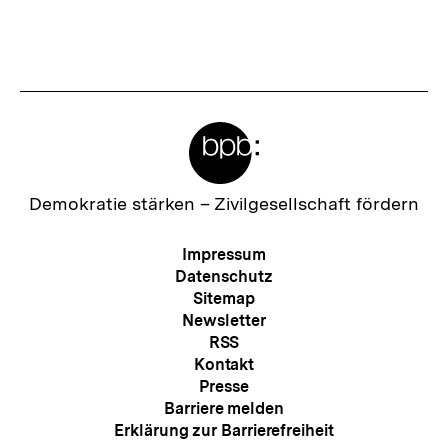
Fussnoten
Meta-
Links
Zur
Demokratie stärken –
Zivilgesellschaft fördern
Startseite
der
Meta-
Impressum
bpb
Navigation
Datenschutz
Sitemap
Newsletter
RSS
Kontakt
Presse
Barriere melden
Erklärung zur Barrierefreiheit