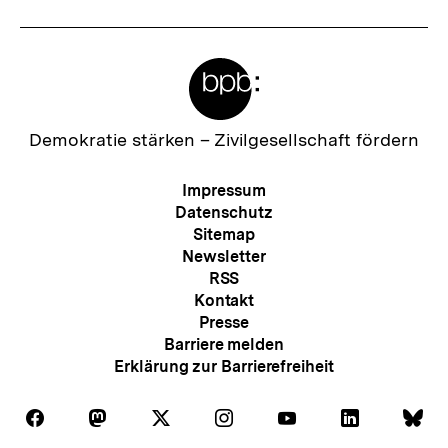
Meta-
Links
Zur
Demokratie stärken –
Zivilgesellschaft fördern
Startseite
der
Meta-
Impressum
bpb
Navigation
Datenschutz
Sitemap
Newsletter
RSS
Kontakt
Presse
Barriere melden
Erklärung zur Barrierefreiheit
Auf
Auf
Auf
Auf
Auf
Auf
Au
Folgen
Folgen
Folgen
Folgen
Folgen
Folgen
Fol
Facebook
Mastodon
X
Instagram
Youtube
LinkedIn
Bl