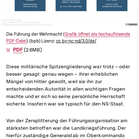
Die Führung der Wehrmacht (
Interner
Grafik öffnet als hochauflösende
PDF-Datei
) (bpb) Lizenz:
cc by-nc-nd/3.0/de/
Link:
Als
PDF
herunterladen
(2.6MB)
Diese militärische Spitzengliederung war trotz – oder
besser gesagt: genau wegen – ihrer erheblichen
Mängel von Hitler gewollt, weil sie ihn zur
entscheidenden Autorität in allen wichtigen Fragen
machte und er sich so seine persönliche Herrschaft
sicherte. Insofern war sie typisch für den NS-Staat.
Von der Zersplitterung der Führungsorganisation am
stärksten betroffen war die Landkriegsführung. Der
hierfür zuständige Generalstab im Oberkommando