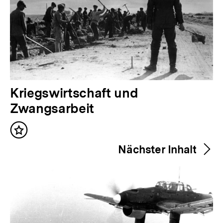
V
Kriegswirtschaft und
o
Zwangsarbeit
r
Inhalt
h
merken
Nächster Inhalt
e
r
i
g
e