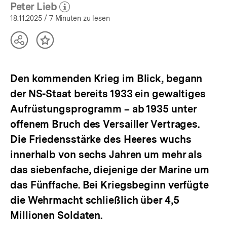
öffnen
Peter Lieb
(Mehr zum Autor)
öffnen
18.11.2025
/ 7 Minuten zu lesen
Teilen
Inhalt
Optionen
merken
anzeigen
Den kommenden Krieg im Blick, begann
der NS-Staat bereits 1933 ein gewaltiges
Aufrüstungsprogramm – ab 1935 unter
offenem Bruch des Versailler Vertrages.
Die Friedensstärke des Heeres wuchs
innerhalb von sechs Jahren um mehr als
das siebenfache, diejenige der Marine um
das Fünffache. Bei Kriegsbeginn verfügte
die Wehrmacht schließlich über 4,5
Millionen Soldaten.