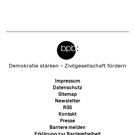
Meta-
Links
Zur
Demokratie stärken –
Zivilgesellschaft fördern
Startseite
der
Meta-
Impressum
bpb
Navigation
Datenschutz
Sitemap
Newsletter
RSS
Kontakt
Presse
Barriere melden
Erklärung zur Barrierefreiheit