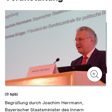
Inhaltskarussell
überspringen
Zur
Zur
Galerieansicht
Gale
Zur
Gale
(© bpb)
Begrüßung durch Joachim Herrmann,
Bayerischer Staatsminister des Innern