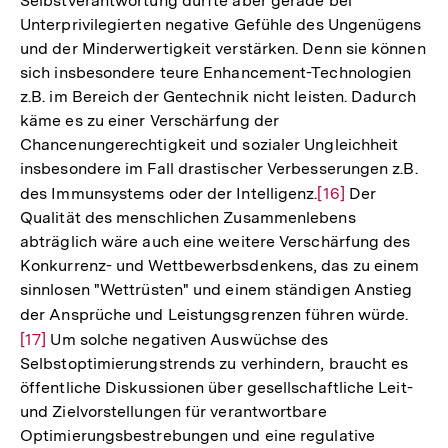
Selbstverantwortung dürfte aber gerade bei
Unterprivilegierten negative Gefühle des Ungenügens
und der Minderwertigkeit verstärken. Denn sie können
sich insbesondere teure Enhancement-Technologien
z.B. im Bereich der Gentechnik nicht leisten. Dadurch
käme es zu einer Verschärfung der
Chancenungerechtigkeit und sozialer Ungleichheit
insbesondere im Fall drastischer Verbesserungen z.B.
des Immunsystems oder der Intelligenz.
Zur
[16]
Der
Qualität des menschlichen Zusammenlebens
Auflösung
abträglich wäre auch eine weitere Verschärfung des
der
Konkurrenz- und Wettbewerbsdenkens, das zu einem
Fußnote
sinnlosen "Wettrüsten" und einem ständigen Anstieg
der Ansprüche und Leistungsgrenzen führen würde.
Zur
[17]
Um solche negativen Auswüchse des
Aufl
Selbstoptimierungstrends zu verhindern, braucht es
der
öffentliche Diskussionen über gesellschaftliche Leit-
Fußn
und Zielvorstellungen für verantwortbare
Optimierungsbestrebungen und eine regulative