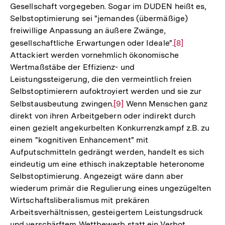
Gesellschaft vorgegeben. Sogar im DUDEN heißt es,
Selbstoptimierung sei "jemandes (übermäßige)
freiwillige Anpassung an äußere Zwänge,
gesellschaftliche Erwartungen oder Ideale".
Zur
[8]
Attackiert werden vornehmlich ökonomische
Auflösung
Wertmaßstäbe der Effizienz- und
der
Leistungssteigerung, die den vermeintlich freien
Fußnote
Selbstoptimierern aufoktroyiert werden und sie zur
Selbstausbeutung zwingen.
Zur
[9]
Wenn Menschen ganz
direkt von ihren Arbeitgebern oder indirekt durch
Auflösung
einen gezielt angekurbelten Konkurrenzkampf z.B. zu
der
einem "kognitiven Enhancement" mit
Fußnote
Aufputschmitteln gedrängt werden, handelt es sich
eindeutig um eine ethisch inakzeptable heteronome
Selbstoptimierung. Angezeigt wäre dann aber
wiederum primär die Regulierung eines ungezügelten
Wirtschaftsliberalismus mit prekären
Arbeitsverhältnissen, gesteigertem Leistungsdruck
und verschärftem Wettbewerb statt ein Verbot