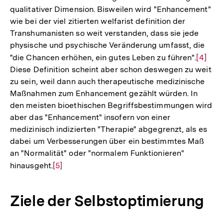
qualitativer Dimension. Bisweilen wird "Enhancement"
wie bei der viel zitierten welfarist definition der
Transhumanisten so weit verstanden, dass sie jede
physische und psychische Veränderung umfasst, die
"die Chancen erhöhen, ein gutes Leben zu führen".
Zur
[4]
Diese Definition scheint aber schon deswegen zu weit
Auflös
zu sein, weil dann auch therapeutische medizinische
der
Maßnahmen zum Enhancement gezählt würden. In
Fußnot
den meisten bioethischen Begriffsbestimmungen wird
aber das "Enhancement" insofern von einer
medizinisch indizierten "Therapie" abgegrenzt, als es
dabei um Verbesserungen über ein bestimmtes Maß
an "Normalität" oder "normalem Funktionieren"
hinausgeht.
Zur
[5]
Auflösung
der
Ziele der Selbstoptimierung
Fußnote