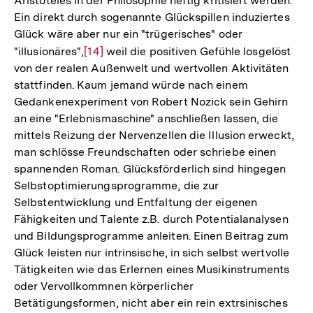
Aristoteles in der Philosophie heftig kritisiert werden.
Ein direkt durch sogenannte Glückspillen induziertes
Glück wäre aber nur ein "trügerisches" oder
"illusionäres",
Zur
[14]
weil die positiven Gefühle losgelöst
von der realen Außenwelt und wertvollen Aktivitäten
Auflösung
stattfinden. Kaum jemand würde nach einem
der
Gedankenexperiment von Robert Nozick sein Gehirn
Fußnote
an eine "Erlebnismaschine" anschließen lassen, die
mittels Reizung der Nervenzellen die Illusion erweckt,
man schlösse Freundschaften oder schriebe einen
spannenden Roman. Glücksförderlich sind hingegen
Selbstoptimierungsprogramme, die zur
Selbstentwicklung und Entfaltung der eigenen
Fähigkeiten und Talente z.B. durch Potentialanalysen
und Bildungsprogramme anleiten. Einen Beitrag zum
Glück leisten nur intrinsische, in sich selbst wertvolle
Tätigkeiten wie das Erlernen eines Musikinstruments
oder Vervollkommnen körperlicher
Betätigungsformen, nicht aber ein rein extrsinisches