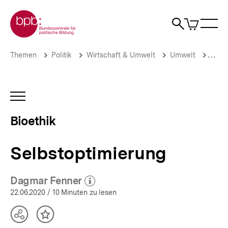
Direkt
Zur Startseite der bpb
zum
0
Artikel
Sho
Seiteninhalt
im
Naviga
Suche
springen
War
öffne
öffnen
öff
Pfadnavigation
Selbstoptimierung
Brotkrümelnavigation
Themen
Politik
Wirtschaft & Umwelt
Umwelt
Bioet
|
Bioethik
|
bpb.de
INHALTSNAVIGATION
ÖFFNEN
Bioethik
Selbstoptimierung
Dagmar Fenner
(Mehr zum Autor)
öffnen
22.06.2020
/ 10 Minuten zu lesen
Teilen
Inhalt