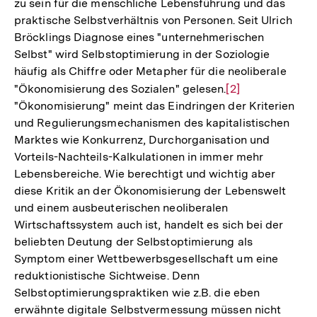
zu sein für die menschliche Lebensführung und das
praktische Selbstverhältnis von Personen. Seit Ulrich
Bröcklings Diagnose eines "unternehmerischen
Selbst" wird Selbstoptimierung in der Soziologie
häufig als Chiffre oder Metapher für die neoliberale
"Ökonomisierung des Sozialen" gelesen.
Zur
[2]
"Ökonomisierung" meint das Eindringen der Kriterien
Auflösung
und Regulierungsmechanismen des kapitalistischen
der
Marktes wie Konkurrenz, Durchorganisation und
Fußnote
Vorteils-Nachteils-Kalkulationen in immer mehr
Lebensbereiche. Wie berechtigt und wichtig aber
diese Kritik an der Ökonomisierung der Lebenswelt
und einem ausbeuterischen neoliberalen
Wirtschaftssystem auch ist, handelt es sich bei der
beliebten Deutung der Selbstoptimierung als
Symptom einer Wettbewerbsgesellschaft um eine
reduktionistische Sichtweise. Denn
Selbstoptimierungspraktiken wie z.B. die eben
erwähnte digitale Selbstvermessung müssen nicht