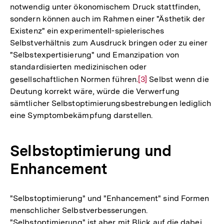
notwendig unter ökonomischem Druck stattfinden,
sondern können auch im Rahmen einer "Ästhetik der
Existenz" ein experimentell-spielerisches
Selbstverhältnis zum Ausdruck bringen oder zu einer
"Selbstexpertisierung" und Emanzipation von
standardisierten medizinischen oder
gesellschaftlichen Normen führen.
Zur
[3]
Selbst wenn die
Deutung korrekt wäre, würde die Verwerfung
Auflösung
sämtlicher Selbstoptimierungsbestrebungen lediglich
der
eine Symptombekämpfung darstellen.
Fußnote
Selbstoptimierung und
Enhancement
"Selbstoptimierung" und "Enhancement" sind Formen
menschlicher Selbstverbesserungen.
"Selbstoptimierung" ist aber mit Blick auf die dabei