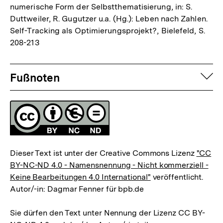
numerische Form der Selbstthematisierung, in: S.
Duttweiler, R. Gugutzer u.a. (Hg.): Leben nach Zahlen.
Self-Tracking als Optimierungsprojekt?, Bielefeld, S.
208-213
Fussnoten
auf
Fußnoten
Lizenz
Dieser Text ist unter der Creative Commons Lizenz
"CC
BY-NC-ND 4.0 - Namensnennung - Nicht kommerziell -
Keine Bearbeitungen 4.0 International"
veröffentlicht.
Autor/-in: Dagmar Fenner für bpb.de
Sie dürfen den Text unter Nennung der Lizenz CC BY-