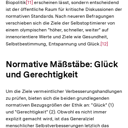
Biopolitik
Zur
[11]
erscheinen lässt, sondern entscheidend
ist der öffentliche Raum für kritische Diskussionen der
Auflösung
normativen Standards. Nach neueren Befragungen
der
verschieben sich die Ziele der Selbstoptimierer von
Fußnote
einem olympischen "höher, schneller, weiter" auf
innenorientiere Werte und Ziele wie Gesundheit,
Selbstbestimmung, Entspannung und Glück.
Zur
[12]
Auflösung
der
Normative Mäßstäbe: Glück
Fußnote
und Gerechtigkeit
Um die Ziele vermeintlicher Verbesserungshandlungen
zu prüfen, bieten sich die beiden grundlegenden
normativen Bezugsgrößen der Ethik an: "Glück" (1)
und "Gerechtigkeit" (2). Obwohl es nicht immer
explizit gemacht wird, ist das Generalziel
menschlicher Selbstverbesserungen letzlich das