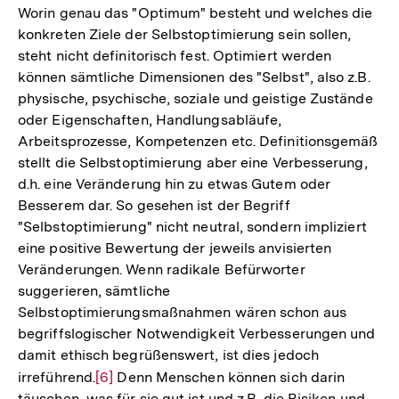
Worin genau das "Optimum" besteht und welches die
konkreten Ziele der Selbstoptimierung sein sollen,
steht nicht definitorisch fest. Optimiert werden
können sämtliche Dimensionen des "Selbst", also z.B.
physische, psychische, soziale und geistige Zustände
oder Eigenschaften, Handlungsabläufe,
Arbeitsprozesse, Kompetenzen etc. Definitionsgemäß
stellt die Selbstoptimierung aber eine Verbesserung,
d.h. eine Veränderung hin zu etwas Gutem oder
Besserem dar. So gesehen ist der Begriff
"Selbstoptimierung" nicht neutral, sondern impliziert
eine positive Bewertung der jeweils anvisierten
Veränderungen. Wenn radikale Befürworter
suggerieren, sämtliche
Selbstoptimierungsmaßnahmen wären schon aus
begriffslogischer Notwendigkeit Verbesserungen und
damit ethisch begrüßenswert, ist dies jedoch
irreführend.
Zur
[6]
Denn Menschen können sich darin
täuschen, was für sie gut ist und z.B. die Risiken und