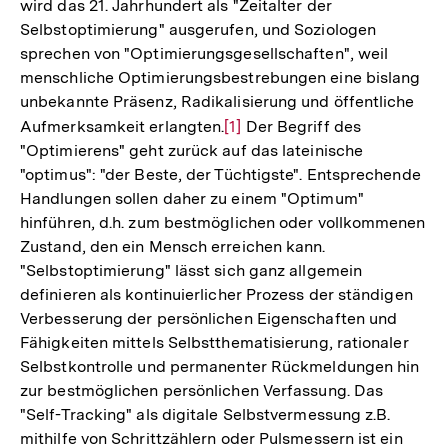
wird das 21. Jahrhundert als "Zeitalter der
Selbstoptimierung" ausgerufen, und Soziologen
sprechen von "Optimierungsgesellschaften", weil
menschliche Optimierungsbestrebungen eine bislang
unbekannte Präsenz, Radikalisierung und öffentliche
Aufmerksamkeit erlangten.
Zur
[1]
Der Begriff des
"Optimierens" geht zurück auf das lateinische
Auflösung
"optimus": "der Beste, der Tüchtigste". Entsprechende
der
Handlungen sollen daher zu einem "Optimum"
Fußnote
hinführen, d.h. zum bestmöglichen oder vollkommenen
Zustand, den ein Mensch erreichen kann.
"Selbstoptimierung" lässt sich ganz allgemein
definieren als kontinuierlicher Prozess der ständigen
Verbesserung der persönlichen Eigenschaften und
Fähigkeiten mittels Selbstthematisierung, rationaler
Selbstkontrolle und permanenter Rückmeldungen hin
zur bestmöglichen persönlichen Verfassung. Das
"Self-Tracking" als digitale Selbstvermessung z.B.
mithilfe von Schrittzählern oder Pulsmessern ist ein