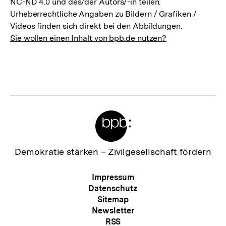
NC-ND 4.0 und des/der Autors/-in teilen.
Urheberrechtliche Angaben zu Bildern / Grafiken /
Videos finden sich direkt bei den Abbildungen.
Sie wollen einen Inhalt von bpb.de nutzen?
Meta-
Links
Zur
Demokratie stärken –
Zivilgesellschaft fördern
Startseite
der
Meta-
Impressum
bpb
Navigation
Datenschutz
Sitemap
Newsletter
RSS