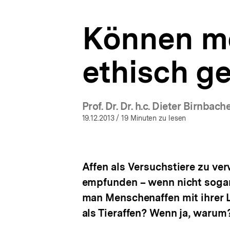
bpb.de
a
t
Können me
i
o
n
ethisch g
Prof. Dr. Dr. h.c. Dieter Birnbach
(Mehr zum Au
19.12.2013
/ 19 Minuten zu lesen
Affen als Versuchstiere zu ve
empfunden – wenn nicht sogar 
man Menschenaffen mit ihrer 
als Tieraffen? Wenn ja, warum