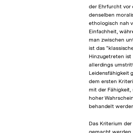
der Ehrfurcht vor
denselben morali
ethologisch nah 
Einfachheit, währ
man zwischen unte
ist das "klassisc
Hinzugetreten ist
allerdings umstri
Leidensfähigkeit 
dem ersten Kriter
mit der Fähigkeit
hoher Wahrschein
behandelt werde
Das Kriterium der
gemacht werden dü