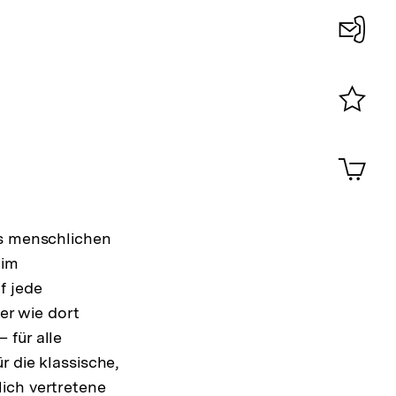
Konta
0
Merklist
ansehen
0
Artik
im
Shop-
Warenko
ansehen
es menschlichen
 im
f jede
er wie dort
 für alle
r die klassische,
ich vertretene