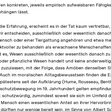
ren konkreten, jeweils empirisch aufweisbaren Fähigk
bhängen lässt.
die Erfahrung, erscheint es in der Tat kaum vertretbar
ir entscheiden, ausschließlich oder wesentlich danach
Mensch oder einer Tiergattung angehören und etwa m
tvoller zu behandeln als erwachsene Menschenaffen
 es, Wesen ausschließlich oder wesentlich danach zu 
 oder pflanzliche Wesen handelt und keine anderweiti
n zuzulassen, mit der Folge, dass Amöben denselben S
 Auch im moralischen Alltagsbewusstsein finden die 
Spätestens seit der Aufklärung (Hume, Rousseau, Ben
rschutzbewegung im 19. Jahrhundert gelten empfindun
st schutzwürdig, zumindest soweit sie sich im Umfeld
 Mensch einen wesentlichen Anteil an ihrer Hervorbri
 dürften nur wenige bereit sein, im Sinne von Albert S