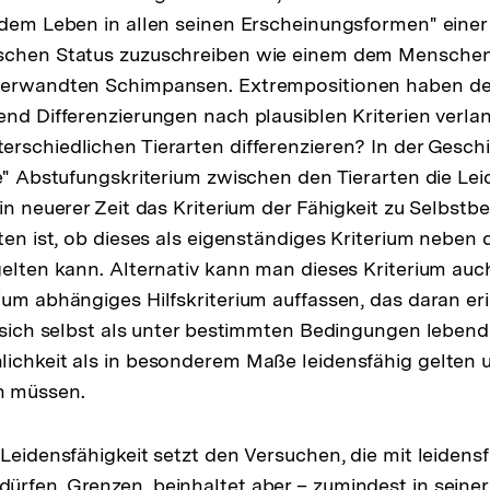
 dem Leben in allen seinen Erscheinungsformen" einer 
schen Status zuzuschreiben wie einem dem Menschen
verwandten Schimpansen. Extrempositionen haben de
end Differenzierungen nach plausiblen Kriterien verl
rschiedlichen Tierarten differenzieren? In der Geschi
he" Abstufungskriterium zwischen den Tierarten die Lei
 in neuerer Zeit das Kriterium der Fähigkeit zu Selbst
tten ist, ob dieses als eigenständiges Kriterium neben
gelten kann. Alternativ kann man dieses Kriterium auch
ium abhängiges Hilfskriterium auffassen, das daran eri
, sich selbst als unter bestimmten Bedingungen lebend 
lichkeit als in besonderem Maße leidensfähig gelten
n müssen.
 Leidensfähigkeit setzt den Versuchen, die mit leidens
rfen, Grenzen, beinhaltet aber – zumindest in seine