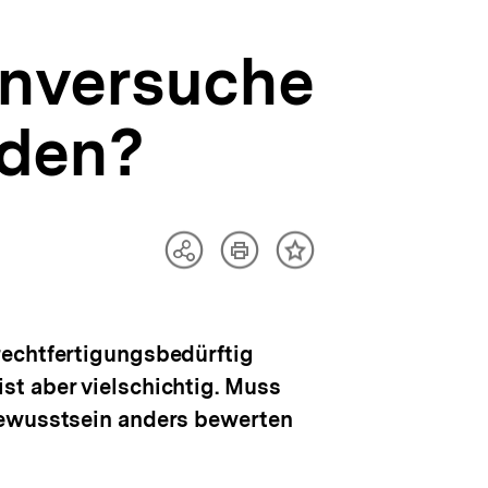
enversuche
rden?
Artikel
Teilen
Inhalt
drucken
Optionen
merken
anzeigen
rechtfertigungsbedürftig
st aber vielschichtig. Muss
bewusstsein anders bewerten