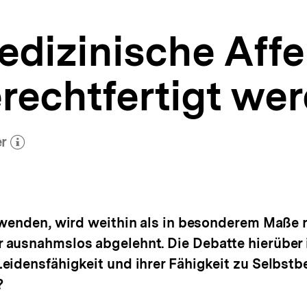
dizinische Aff
erechtfertigt we
er
tor)
öffnen
rwenden, wird weithin als in besonderem Maße 
ausnahmslos abgelehnt. Die Debatte hierüber i
Leidensfähigkeit und ihrer Fähigkeit zu Selbst
?