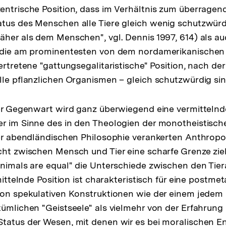
entrische Position, dass im Verhältnis zum überragen
tus des Menschen alle Tiere gleich wenig schutzwürdi
äher als dem Menschen", vgl. Dennis 1997, 614) als au
r die am prominentesten von dem nordamerikanischen 
ertretene "gattungsegalitaristische" Position, nach der 
lle pflanzlichen Organismen – gleich schutzwürdig sin
der Gegenwart wird ganz überwiegend eine vermittelnd
r im Sinne des in den Theologien der monotheistisch
der abendländischen Philosophie verankerten Anthropo
cht zwischen Mensch und Tier eine scharfe Grenze zi
animals are equal" die Unterschiede zwischen den Tier
rmittelnde Position ist charakteristisch für eine postme
 von spekulativen Konstruktionen wie der einem jede
tümlichen "Geistseele" als vielmehr von der Erfahrung 
Status der Wesen, mit denen wir es bei moralischen 