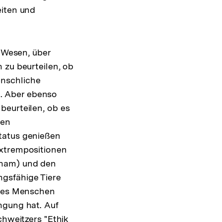
eiten und
, Wesen, über
 zu beurteilen, ob
enschliche
. Aber ebenso
beurteilen, ob es
gen
tatus genießen
Extrempositionen
tham) und den
gsfähige Tiere
 des Menschen
ngung hat. Auf
chweitzers "Ethik