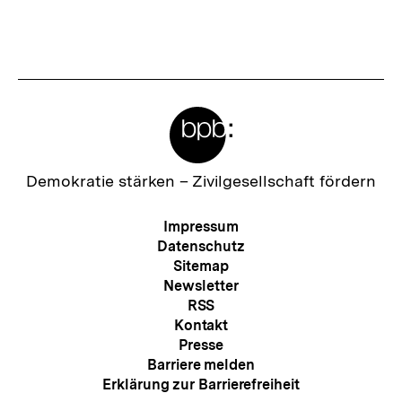
Meta-
Links
Zur
Demokratie stärken –
Zivilgesellschaft fördern
Startseite
der
Meta-
Impressum
bpb
Navigation
Datenschutz
Sitemap
Newsletter
RSS
Kontakt
Presse
Barriere melden
Erklärung zur Barrierefreiheit