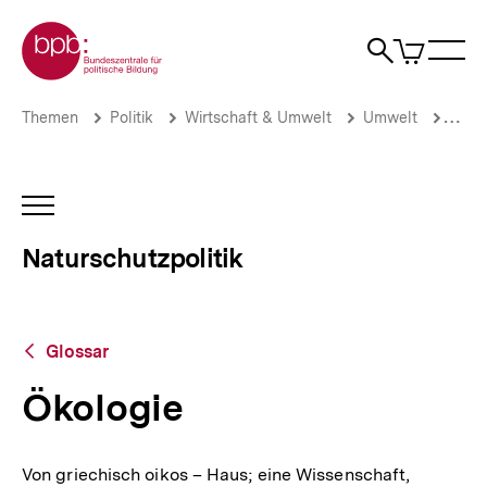
Direkt
Zur Startseite der bpb
zum
0
Artikel
Sho
Seiteninhalt
im
Naviga
Suche
springen
War
öffne
öffnen
öff
Pfadnavigation
Ökologie
Brotkrümelnavigation
Themen
Politik
Wirtschaft & Umwelt
Umwelt
Natur
|
Naturschutzpolitik
|
bpb.de
INHALTSNAVIGATION
ÖFFNEN
Naturschutzpolitik
Zurück
Glossar
zur
Übersicht
Ökologie
Von griechisch oikos – Haus; eine Wissenschaft,