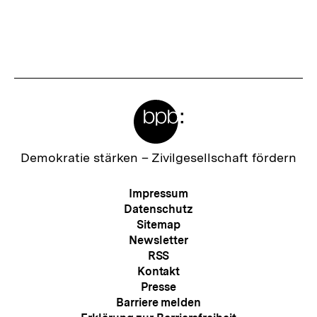
Meta-
Links
Zur
Demokratie stärken –
Zivilgesellschaft fördern
Startseite
der
Meta-
Impressum
bpb
Navigation
Datenschutz
Sitemap
Newsletter
RSS
Kontakt
Presse
Barriere melden