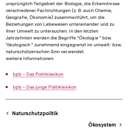
ursprünglich Teilgebiet der Biologie, die Erkenntnisse
verschiedener Fachrichtungen (z. B. auch Chemie,
Geografie, Ökonomie) zusammenführt, um die
Beziehungen von Lebewesen untereinander und zu
ihrer Umwelt zu untersuchen. In den letzten
Jahrzehnten werden die Begriffe "Ökologie " bzw.
"ökologisch " zunehmend eingegrenzt im umwelt- bzw.
naturschützerischen Sinn verwendet.
weitere Informationen:
Interner
bpb – Das Politiklexikon
Link:
Interner
bpb – Das junge Politiklexikon
Link:
Fussnoten
Begriffsnavigation
Content-
Naturschutzpolitik
Navigation
Ökosystem