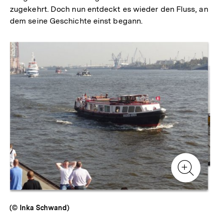
zugekehrt. Doch nun entdeckt es wieder den Fluss, an
dem seine Geschichte einst begann.
Inhaltskarussell
überspringen
Zur
Zur
Galerieansicht
Gale
Zur
Gale
(© Inka Schwand)