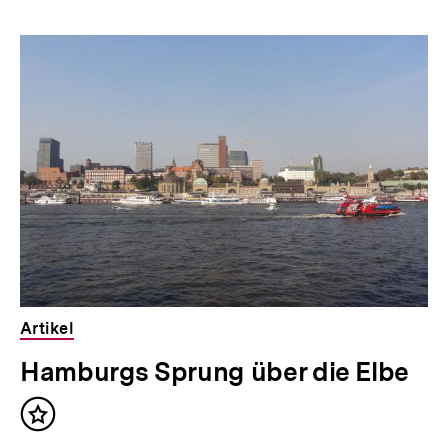
n
Inhaltskarousell
Inhaltskarussell
h
für
überspringen
weitere
a
Inhalte
l
t
:
Artikel
Hamburgs Sprung über die Elbe
Inhalt
merken