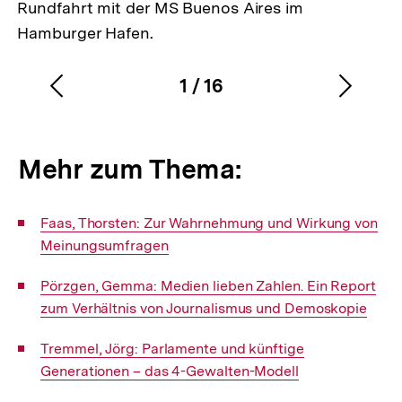
Rundfahrt mit der MS Buenos Aires im
Hamburger Hafen.
1
/
16
Vorherigen
Nächs
Karussellinhalt
von
Inhalt
Inhalt
anzeigen
anzei
Mehr zum Thema:
Interner
Faas, Thorsten: Zur Wahrnehmung und Wirkung von
Link:
Meinungsumfragen
Interner
Pörzgen, Gemma: Medien lieben Zahlen. Ein Report
Link:
zum Verhältnis von Journalismus und Demoskopie
Interner
Tremmel, Jörg: Parlamente und künftige
Link:
Generationen – das 4-Gewalten-Modell