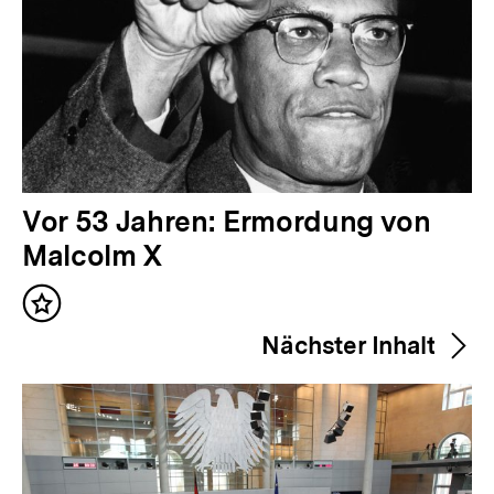
V
Vor 53 Jahren: Ermordung von
o
Malcolm X
r
Inhalt
h
merken
Nächster Inhalt
e
r
i
g