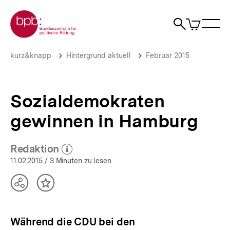
Direkt
Zur Startseite der bpb
zum
0
Artikel
Sho
Seiteninhalt
im
Naviga
Suche
springen
War
öffne
öffnen
öff
Pfadnavigation
Sozialdemokraten
Brotkrümelnavigation
kurz&knapp
Hintergrund aktuell
Februar 2015
gewinnen
in
Hamburg
|
Sozialdemokraten
Hintergrund
aktuell
gewinnen in Hamburg
|
bpb.de
Redaktion
(Mehr zum Autor)
öffnen
11.02.2015
/ 3 Minuten zu lesen
Teilen
Inhalt
Optionen
merken
anzeigen
Während die CDU bei den