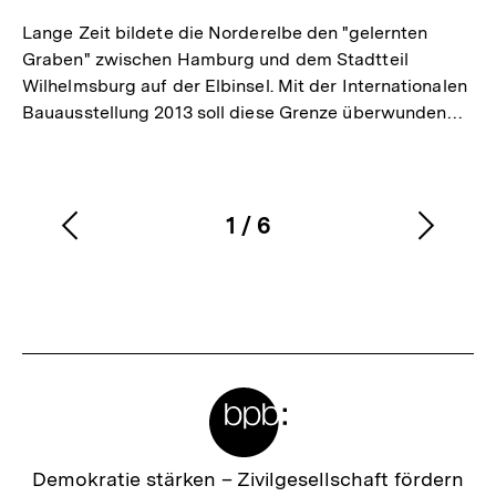
Lange Zeit bildete die Norderelbe den "gelernten
Graben" zwischen Hamburg und dem Stadtteil
Wilhelmsburg auf der Elbinsel. Mit der Internationalen
Bauausstellung 2013 soll diese Grenze überwunden…
1
/
6
Vorherigen
Nächs
Karussellinhalt
von
Inhalt
Inhalt
anzeigen
anzei
Meta-
Links
Zur
Demokratie stärken –
Zivilgesellschaft fördern