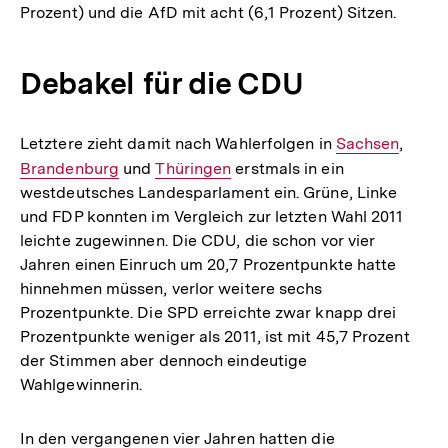
Prozent) und die AfD mit acht (6,1 Prozent) Sitzen.
Debakel für die CDU
Letztere zieht damit nach Wahlerfolgen in
Interner
Sachsen
,
Inter
Brandenburg
und
Interner
Thüringen
erstmals in ein
Link:
Link:
westdeutsches Landesparlament ein. Grüne, Linke
Link:
und FDP konnten im Vergleich zur letzten Wahl 2011
leichte zugewinnen. Die CDU, die schon vor vier
Jahren einen Einruch um 20,7 Prozentpunkte hatte
hinnehmen müssen, verlor weitere sechs
Prozentpunkte. Die SPD erreichte zwar knapp drei
Prozentpunkte weniger als 2011, ist mit 45,7 Prozent
der Stimmen aber dennoch eindeutige
Wahlgewinnerin.
In den vergangenen vier Jahren hatten die