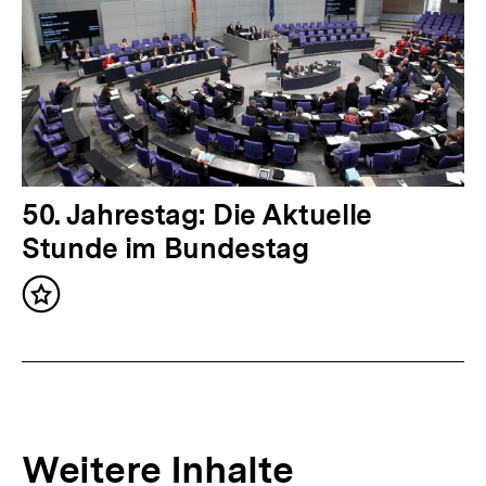
e
r
I
n
h
a
l
N
50. Jahrestag: Die Aktuelle
t
ä
Stunde im Bundestag
:
c
Inhalt
h
merken
s
t
e
r
Weitere Inhalte
I