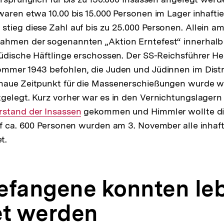
waren etwa 10.00 bis 15.000 Personen im Lager inhaftie
tieg diese Zahl auf bis zu 25.000 Personen. Allein a
ahmen der sogenannten „Aktion Erntefest“ innerhal
jüdische Häftlinge erschossen. Der SS-Reichsführer H
mmer 1943 befohlen, die Juden und Jüdinnen im Distri
naue Zeitpunkt für die Massenerschießungen wurde w
gelegt. Kurz vorher war es in den Vernichtungslagern
ner
rstand der Insassen
gekommen und Himmler wollte di
uf ca. 600 Personen wurden am 3. November alle inhaf
t.
efangene konnten le
et werden