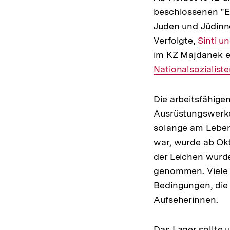
beschlossenen "En
Juden und Jüdinne
Verfolgte,
Interne
Sinti 
im KZ Majdanek e
Link:
Nationalsozialist
Die arbeitsfähig
Ausrüstungswerke
solange am Leben 
war, wurde ab Ok
der Leichen wurde
genommen. Viele 
Bedingungen, die 
Aufseherinnen.
Das Lager sollte 