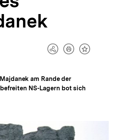
des
danek
Artikel
Teilen
Inhalt
drucken
Optionen
merken
anzeigen
r Majdanek am Rande der
 befreiten NS-Lagern bot sich