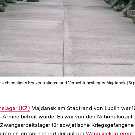
es ehemaligen Konzentrations- und Vernichtungslagers Majdanek (© p
nslager (KZ)
Majdanek am Stadtrand von Lublin war 19
 Armee befreit wurde. Es war von den Nationalsoziali
 Zwangsarbeitslager für sowjetische Kriegsgefangene 
ente es, entsprechend der auf der
Interner
Wannseekonferenz