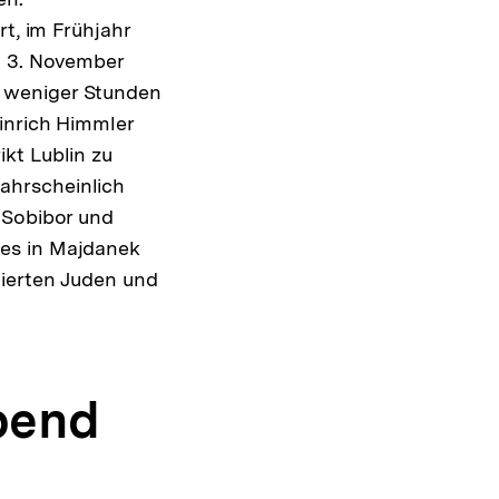
rt, im Frühjahr
m 3. November
b weniger Stunden
einrich Himmler
kt Lublin zu
ahrscheinlich
 Sobibor und
es in Majdanek
tierten Juden und
bend