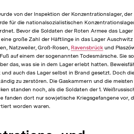
rde von der Inspektion der Konzentrationslager, der 
e für die nationalsozialistischen Konzentrationslager
dnet. Bevor die Soldaten der Roten Armee das Lager 
 eine große Zahl der Häftlinge in das Lager Auschwitz
en, Natzweiler, Groß-Rosen,
Interner
Ravensbrück
und Płaszó
Fuß auf einem der sogenannten Todesmärsche. Sie sol
Link:
ber das, was sie in dem Lager erlebt hatten. Beweis
und auch das Lager selbst in Brand gesetzt. Doch die 
ständig zu zerstören. Die Gaskammern und die meisten
n standen noch, als die Soldaten der 1. Weißrussisc
Sie fanden dort nur sowjetische Kriegsgefangene vor, 
rtiert worden waren.