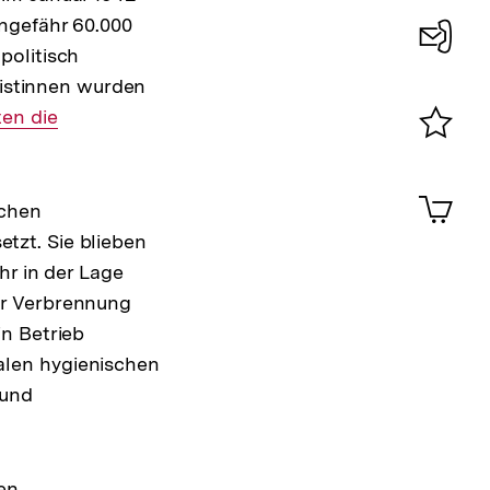
ngefähr 60.000
politisch
Konta
ilistinnen wurden
0
en die
Merklist
ansehen
0
Artik
schen
im
tzt. Sie blieben
Shop-
Warenko
hr in der Lage
ansehen
ur Verbrennung
n Betrieb
alen hygienischen
 und
en.