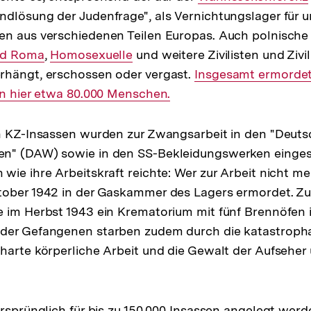
dlösung der Judenfrage", als Vernichtungslager für u
Link:
n aus verschiedenen Teilen Europas. Auch polnische 
r
und Roma
,
Interner
Homosexuelle
und weitere Zivilisten und Ziv
rhängt, erschossen oder vergast.
Link:
Interner
Insgesamt ermordet
en hier etwa 80.000 Menschen.
Link:
en KZ-Insassen wurden zur Zwangsarbeit in den "Deut
n" (DAW) sowie in den SS-Bekleidungswerken eingese
wie ihre Arbeitskraft reichte: Wer zur Arbeit nicht me
tober 1942 in der Gaskammer des Lagers ermordet. Z
 im Herbst 1943 ein Krematorium mit fünf Brennöfen i
der Gefangenen starben zudem durch die katastroph
harte körperliche Arbeit und die Gewalt der Aufseher
ursprünglich für bis zu 150.000 Insassen angelegt werd