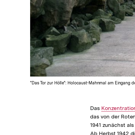
"Das Tor zur Hölle": Holocaust-Mahnmal am Eingang d
Das
Interner
Konzentratio
das von der Roten
Link:
1941 zunächst als
Ab Herbst 1942 di