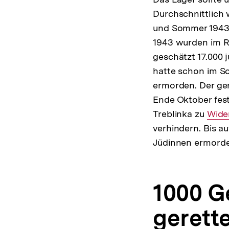
Durchschnittlich 
und Sommer 1943 s
1943 wurden im R
geschätzt 17.000 
hatte schon im So
ermorden. Der ge
Ende Oktober fest
Treblinka zu
Inter
Wide
verhindern. Bis a
Link:
Jüdinnen ermorde
1000 G
gerett