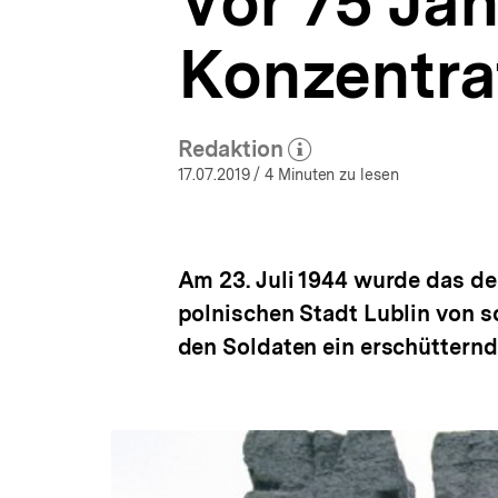
Vor 75 Jah
Hintergrund
a
aktuell
t
|
Konzentra
i
bpb.de
o
n
Redaktion
(Mehr zum Autor)
öffnen
17.07.2019
/ 4 Minuten zu lesen
Am 23. Juli 1944 wurde das d
polnischen Stadt Lublin von s
den Soldaten ein erschütternd