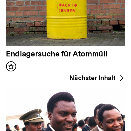
V
Endlagersuche für Atommüll
o
Inhalt
r
merken
Nächster Inhalt
h
e
r
i
g
e