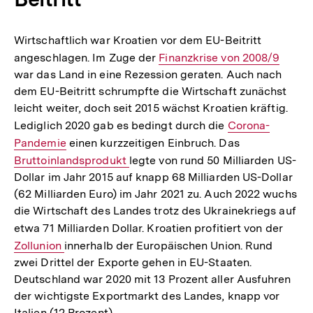
Wirtschaftlich war Kroatien vor dem EU-Beitritt
angeschlagen. Im Zuge der
Interner
Finanzkrise von 2008/9
war das Land in eine Rezession geraten. Auch nach
Link:
dem EU-Beitritt schrumpfte die Wirtschaft zunächst
leicht weiter, doch seit 2015 wächst Kroatien kräftig.
Lediglich 2020 gab es bedingt durch die
Interner
Corona-
Pandemie
einen kurzzeitigen Einbruch. Das
Link:
Interner
Bruttoinlandsprodukt
legte von rund 50 Milliarden US-
Link:
Dollar im Jahr 2015 auf knapp 68 Milliarden US-Dollar
(62 Milliarden Euro) im Jahr 2021 zu. Auch 2022 wuchs
die Wirtschaft des Landes trotz des Ukrainekriegs auf
etwa 71 Milliarden Dollar. Kroatien profitiert von der
Inter
Zollunion
innerhalb der Europäischen Union. Rund
Link:
zwei Drittel der Exporte gehen in EU-Staaten.
Deutschland war 2020 mit 13 Prozent aller Ausfuhren
der wichtigste Exportmarkt des Landes, knapp vor
Italien (12 Prozent).