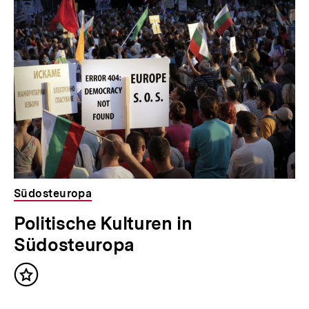
h
für
überspringen
weitere
a
Inhalte
l
t
:
Südosteuropa
Politische Kulturen in
Südosteuropa
Inhalt
merken