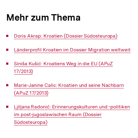
Mehr zum Thema
Interner
Doris Akrap: Kroatien (Dossier Südosteuropa)
Link:
Interner
Länderprofil Kroatien im Dossier Migration weltweit
Link:
Interner
Siniša Kušić: Kroatiens Weg in die EU (APuZ
Link:
17/2013)
Interner
Marie-Janine Calic: Kroatien und seine Nachbarn
Link:
(APuZ 17/2013)
Interner
Ljiljana Radonić: Erinnerungskulturen und -politiken
Link:
im post-jugoslawischen Raum (Dossier
Südosteuropa)