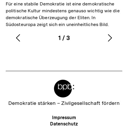
Für eine stabile Demokratie ist eine demokratische
politische Kultur mindestens genauso wichtig wie die
demokratische Überzeugung der Eliten. In
Südosteuropa zeigt sich ein uneinheitliches Bild.
1
/
3
Vorherigen
Nächs
Karussellinhalt
von
Inhalt
Inhalt
anzeigen
anzei
Meta-
Links
Zur
Demokratie stärken –
Zivilgesellschaft fördern
Startseite
der
Meta-
Impressum
bpb
Navigation
Datenschutz