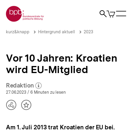
Direkt
Zur Startseite der bpb
zum
0
Artikel
Sho
Seiteninhalt
im
Naviga
Suche
springen
War
öffne
öffnen
öff
Pfadnavigation
Vor
Brotkrümelnavigation
kurz&knapp
Hintergrund aktuell
2023
10
Jahren:
Kroatien
wird
Vor 10 Jahren: Kroatien
EU-
Mitglied
wird EU-Mitglied
|
Hintergrund
aktuell
Redaktion
(Mehr zum Autor)
|
öffnen
27.06.2023
/ 6 Minuten zu lesen
bpb.de
Teilen
Inhalt
Optionen
merken
anzeigen
Am 1. Juli 2013 trat Kroatien der EU bei.