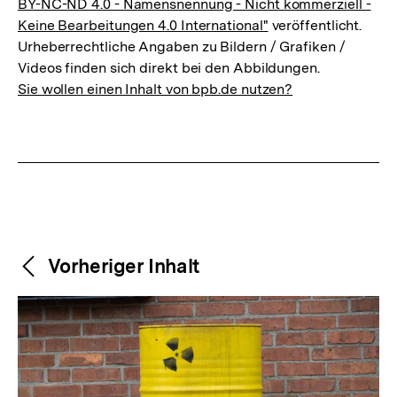
BY-NC-ND 4.0 - Namensnennung - Nicht kommerziell -
Keine Bearbeitungen 4.0 International"
veröffentlicht.
Urheberrechtliche Angaben zu Bildern / Grafiken /
Videos finden sich direkt bei den Abbildungen.
Sie wollen einen Inhalt von bpb.de nutzen?
Weitere
Content-
Vorheriger Inhalt
Navigation
Inhalte