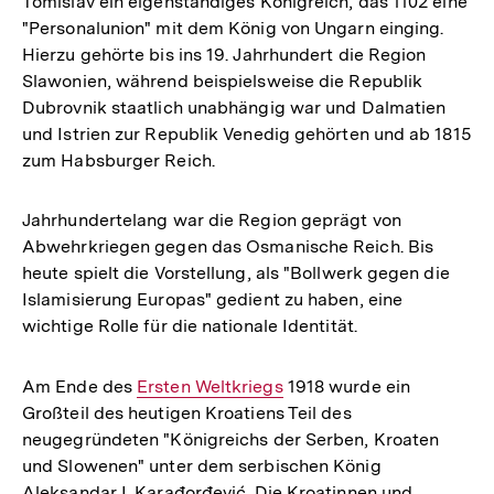
Tomislav ein eigenständiges Königreich, das 1102 eine
"Personalunion" mit dem König von Ungarn einging.
Hierzu gehörte bis ins 19. Jahrhundert die Region
Slawonien, während beispielsweise die Republik
Dubrovnik staatlich unabhängig war und Dalmatien
und Istrien zur Republik Venedig gehörten und ab 1815
zum Habsburger Reich.
Jahrhundertelang war die Region geprägt von
Abwehrkriegen gegen das Osmanische Reich. Bis
heute spielt die Vorstellung, als "Bollwerk gegen die
Islamisierung Europas" gedient zu haben, eine
wichtige Rolle für die nationale Identität.
Am Ende des
Interner
Ersten Weltkriegs
1918 wurde ein
Großteil des heutigen Kroatiens Teil des
Link:
neugegründeten "Königreichs der Serben, Kroaten
und Slowenen" unter dem serbischen König
Aleksandar I. Karađorđević. Die Kroatinnen und