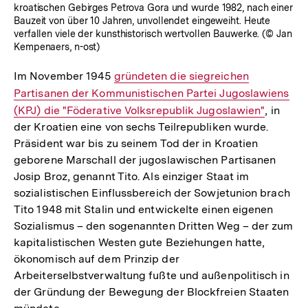
kroatischen Gebirges Petrova Gora und wurde 1982, nach einer
Bauzeit von über 10 Jahren, unvollendet eingeweiht. Heute
verfallen viele der kunsthistorisch wertvollen Bauwerke. (© Jan
Kempenaers, n-ost)
Im November 1945
Interner
gründeten die siegreichen
Partisanen der Kommunistischen Partei Jugoslawiens
Link:
(KPJ) die "Föderative Volksrepublik Jugoslawien"
, in
der Kroatien eine von sechs Teilrepubliken wurde.
Präsident war bis zu seinem Tod der in Kroatien
geborene Marschall der jugoslawischen Partisanen
Josip Broz, genannt Tito. Als einziger Staat im
sozialistischen Einflussbereich der Sowjetunion brach
Tito 1948 mit Stalin und entwickelte einen eigenen
Sozialismus – den sogenannten Dritten Weg – der zum
kapitalistischen Westen gute Beziehungen hatte,
ökonomisch auf dem Prinzip der
Arbeiterselbstverwaltung fußte und außenpolitisch in
der Gründung der Bewegung der Blockfreien Staaten