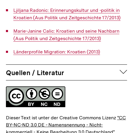
Interner
Ljiljana Radonic: Erinnerungskultur und -politik in
Link:
Kroatien (Aus Politik und Zeitgeschichte 17/2013)
Interner
Marie-Janine Calic: Kroatien und seine Nachbarn
Link:
(Aus Politik und Zeitgeschichte 17/2013)
Interner
Länderprofile Migration: Kroatien (2013)
Link:
auf
Quellen / Literatur
Fussnoten
Lizenz
Dieser Text ist unter der Creative Commons Lizenz
"CC
BY-NC-ND 3.0 DE - Namensnennung - Nicht-
Zum
kommerziell - Keine Bearbeitung 3.0 Deutschland"
Seite