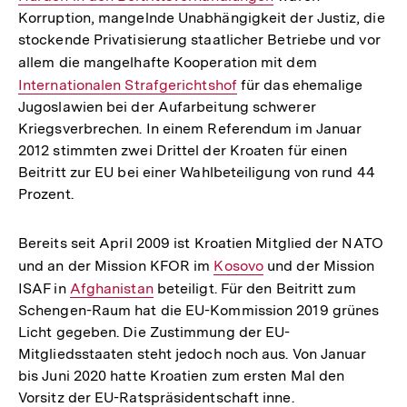
Korruption, mangelnde Unabhängigkeit der Justiz, die
stockende Privatisierung staatlicher Betriebe und vor
allem die mangelhafte Kooperation mit dem
Interner
Internationalen Strafgerichtshof
für das ehemalige
Link:
Jugoslawien bei der Aufarbeitung schwerer
Kriegsverbrechen. In einem Referendum im Januar
2012 stimmten zwei Drittel der Kroaten für einen
Beitritt zur EU bei einer Wahlbeteiligung von rund 44
Prozent.
Bereits seit April 2009 ist Kroatien Mitglied der NATO
und an der Mission KFOR im
Interner
Kosovo
und der Mission
ISAF in
Interner
Afghanistan
beteiligt. Für den Beitritt zum
Link:
Schengen-Raum hat die EU-Kommission 2019 grünes
Link:
Licht gegeben. Die Zustimmung der EU-
Mitgliedsstaaten steht jedoch noch aus. Von Januar
bis Juni 2020 hatte Kroatien zum ersten Mal den
Vorsitz der EU-Ratspräsidentschaft inne.