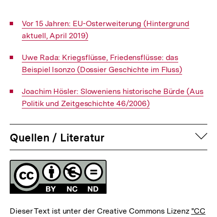
Interner
Vor 15 Jahren: EU-Osterweiterung (Hintergrund
Link:
aktuell, April 2019)
Interner
Uwe Rada: Kriegsflüsse, Friedensflüsse: das
Link:
Beispiel Isonzo (Dossier Geschichte im Fluss)
Interner
Joachim Hösler: Sloweniens historische Bürde (Aus
Link:
Politik und Zeitgeschichte 46/2006)
auf
Quellen / Literatur
Fussnoten
Lizenz
Dieser Text ist unter der Creative Commons Lizenz
"CC