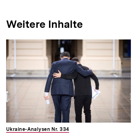
Weitere Inhalte
Inhaltskarousell
Inhaltskarussell
für
überspringen
weitere
Inhalte
Ukraine-Analysen Nr. 334