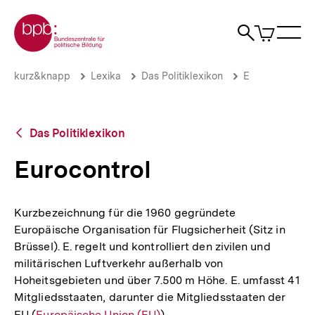
Direkt
Zur Startseite der bpb
zum
0
Artikel
Sho
Seiteninhalt
im
Naviga
Suche
springen
War
öffne
öffnen
öff
Pfadnavigation
Eurocontrol
Brotkrümelnavigation
kurz&knapp
Lexika
Das Politiklexikon
E
|
bpb.de
Zurück
Das Politiklexikon
zur
Übersicht
Eurocontrol
Kurzbezeichnung für die 1960 gegründete
Europäische Organisation für Flugsicherheit (Sitz in
Brüssel). E. regelt und kontrolliert den zivilen und
militärischen Luftverkehr außerhalb von
Hoheitsgebieten und über 7.500 m Höhe. E. umfasst 41
Mitgliedsstaaten, darunter die Mitgliedsstaaten der
EU (
Interner
Europäische Union (EU)
) .