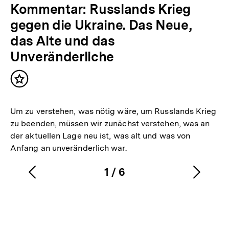
Kommentar: Russlands Krieg
gegen die Ukraine. Das Neue,
das Alte und das
Unveränderliche
Inhalt
merken
Um zu verstehen, was nötig wäre, um Russlands Krieg
zu beenden, müssen wir zunächst verstehen, was an
der aktuellen Lage neu ist, was alt und was von
Anfang an unveränderlich war.
1
/
6
Vorherigen
Nächs
Karussellinhalt
von
Inhalt
Inhalt
anzeigen
anzei