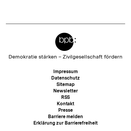
Inhalt
Inhalt
anzeigen
anzei
Meta-
Links
Zur
Demokratie stärken –
Zivilgesellschaft fördern
Startseite
der
Meta-
Impressum
bpb
Navigation
Datenschutz
Sitemap
Newsletter
RSS
Kontakt
Presse
Barriere melden
Erklärung zur Barrierefreiheit