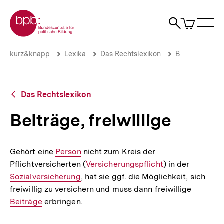
Direkt
Zur Startseite der bpb
zum
0
Artikel
Sho
Seiteninhalt
im
Naviga
Suche
springen
War
öffne
öffnen
öff
Pfadnavigation
Beiträge,
Brotkrümelnavigation
kurz&knapp
Lexika
Das Rechtslexikon
B
freiwillige
|
bpb.de
Zurück
Das Rechtslexikon
zur
Übersicht
Beiträge, freiwillige
Gehört eine
Interner
Person
nicht zum Kreis der
Pflichtversicherten (
Link:
Interner
Versicherungspflicht
) in der
Interner
Sozialversicherung
, hat sie ggf. die Möglichkeit, sich
Link:
Link:
freiwillig zu versichern und muss dann freiwillige
Interner
Beiträge
erbringen.
Link: