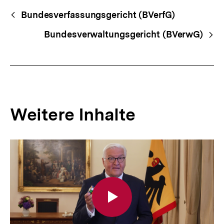
Begriffsnavigation
Content-
Bundesverfassungsgericht (BVerfG)
Navigation
Bundesverwaltungsgericht (BVerwG)
Weitere Inhalte
Inhaltskarousell
Inhaltskarussell
für
überspringen
weitere
Inhalte