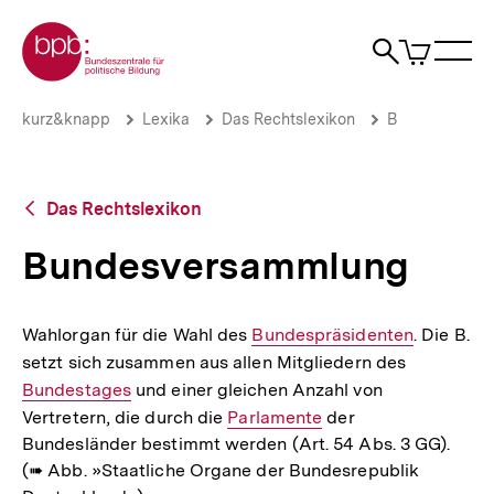
Direkt
Zur Startseite der bpb
zum
0
Artikel
Sho
Seiteninhalt
im
Naviga
Suche
springen
War
öffne
öffnen
öff
Pfadnavigation
Bundesversammlung
Brotkrümelnavigation
kurz&knapp
Lexika
Das Rechtslexikon
B
|
bpb.de
Zurück
Das Rechtslexikon
zur
Übersicht
Bundesversammlung
Wahlorgan für die Wahl des
Interner
Bundespräsidenten
. Die B.
setzt sich zusammen aus allen Mitgliedern des
Link:
Interner
Bundestages
und einer gleichen Anzahl von
Link:
Vertretern, die durch die
Interner
Parlamente
der
Bundesländer bestimmt werden (Art. 54 Abs. 3 GG).
Link:
(➠ Abb. »Staatliche Organe der Bundesrepublik