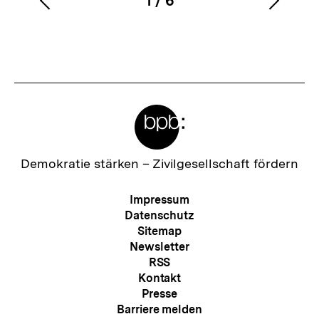
1
/
6
Vorherigen
Nächs
Karussellinhalt
von
Inhalt
Inhalt
anzeigen
anzei
Meta-
Links
Zur
Demokratie stärken –
Zivilgesellschaft fördern
Startseite
der
Meta-
Impressum
bpb
Navigation
Datenschutz
Sitemap
Newsletter
RSS
Kontakt
Presse
Barriere melden