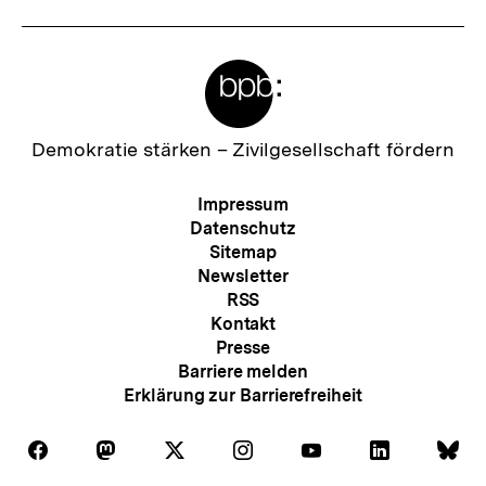
Meta-
Links
Zur
Demokratie stärken –
Zivilgesellschaft fördern
Startseite
der
Meta-
Impressum
bpb
Navigation
Datenschutz
Sitemap
Newsletter
RSS
Kontakt
Presse
Barriere melden
Erklärung zur Barrierefreiheit
Auf
Auf
Auf
Auf
Auf
Auf
Au
Folgen
Folgen
Folgen
Folgen
Folgen
Folgen
Fol
Facebook
Mastodon
X
Instagram
Youtube
LinkedIn
Bl
Sie
Sie
Sie
Sie
Sie
Sie
Sie