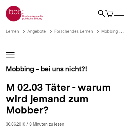
Direkt
Zur Startseite der bpb
zum
0
Artikel
Sho
Seiteninhalt
im
Naviga
Suche
springen
War
öffne
öffnen
öff
Pfadnavigation
M
Brotkrümelnavigation
Lernen
Angebote
Forschendes Lernen
Mobbing – bei uns nicht?!
02.03
Täter
-
warum
INHALTSNAVIGATION
wird
ÖFFNEN
jemand
Mobbing – bei uns nicht?!
zum
Mobber?
|
M 02.03 Täter - warum
Mobbing
–
wird jemand zum
bei
uns
Mobber?
nicht?!
|
bpb.de
30.06.2010
/ 3 Minuten zu lesen