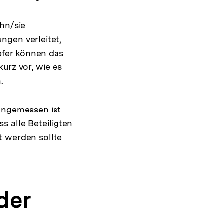
ihn/sie
ngen verleitet,
pfer können das
urz vor, wie es
.
angemessen ist
s alle Beteiligten
t werden sollte
der