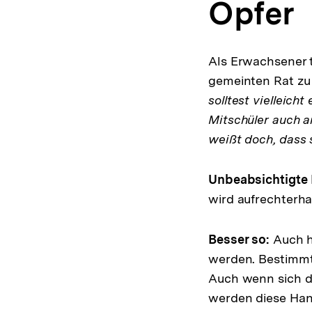
Opfer
Als Erwachsener t
gemeinten Rat zu 
solltest vielleic
Mitschüler auch a
weißt doch, dass s
Unbeabsichtigte 
wird aufrechterha
Besser so:
Auch hi
werden. Bestimmte
Auch wenn sich da
werden diese Hand