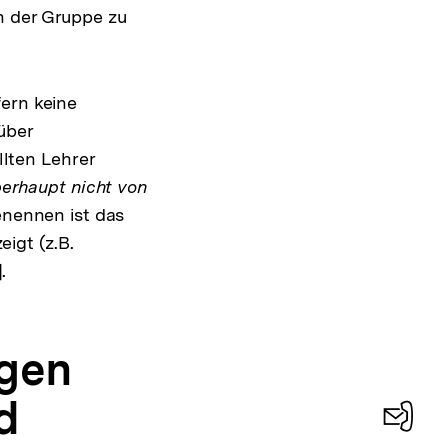
n der Gruppe zu
ern keine
über
lten Lehrer
berhaupt nicht von
enennen ist das
igt (z.B.
.
ngen
d