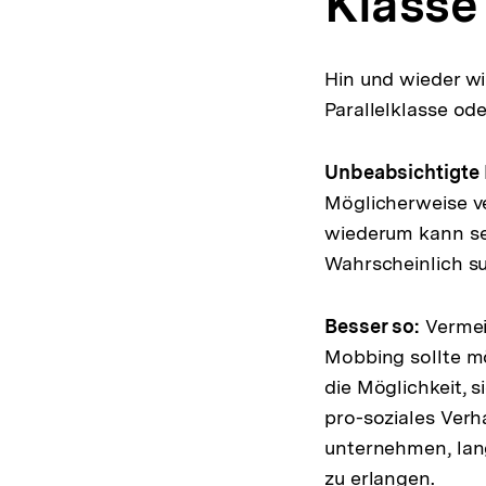
Klass
Hin und wieder wi
Parallelklasse ode
Unbeabsichtigte 
Möglicherweise ve
wiederum kann sei
Wahrscheinlich su
Besser so:
Vermeid
Mobbing sollte mö
die Möglichkeit, 
pro-soziales Verha
unternehmen, langf
zu erlangen.