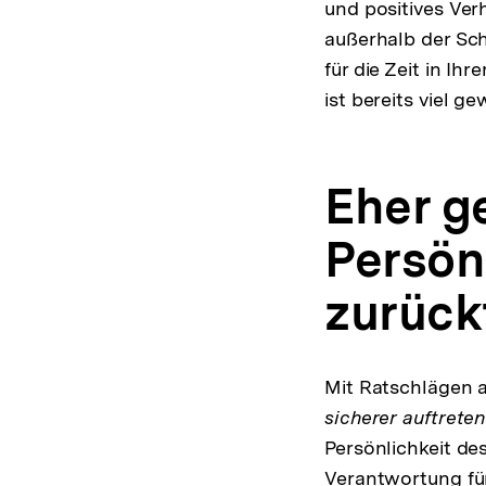
und positives Verh
außerhalb der Schu
für die Zeit in I
ist bereits viel g
Eher g
Persön
zurück
Mit Ratschlägen a
sicherer auftreten
Persönlichkeit de
Verantwortung für