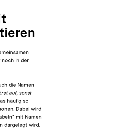
it
tieren
 gemeinsamen
 noch in der
auch die Namen
rst auf, sonst
as häufig so
sonen. Dabei wird
"Labeln" mit Namen
en dargelegt wird.