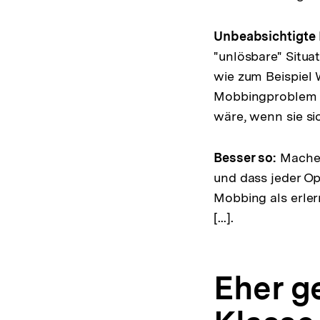
Unbeabsichtigte 
"unlösbare" Situa
wie zum Beispiel
Mobbingproblem ni
wäre, wenn sie s
Besser so:
Machen
und dass jeder Op
Mobbing als erler
[...].
Eher ge