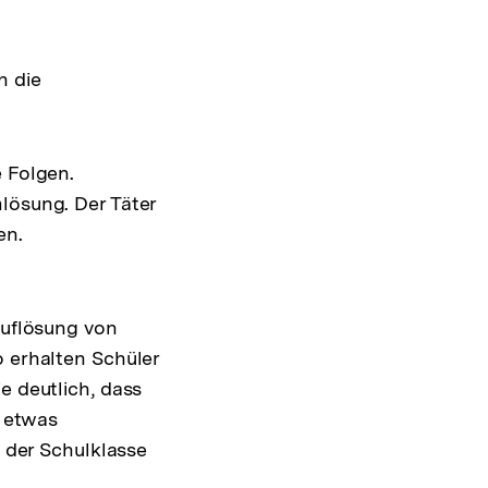
n die
e Folgen.
lösung. Der Täter
en.
Auflösung von
o erhalten Schüler
e deutlich, dass
r etwas
n der Schulklasse