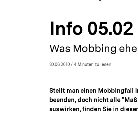
–
a
ÖFFNEN
bei
t
uns
i
nicht?!
Info 05.02 
o
|
n
bpb.de
Was Mobbing eher
30.06.2010
/ 4 Minuten zu lesen
Stellt man einen Mobbingfall 
beenden, doch nicht alle "Ma
auswirken, finden Sie in diese