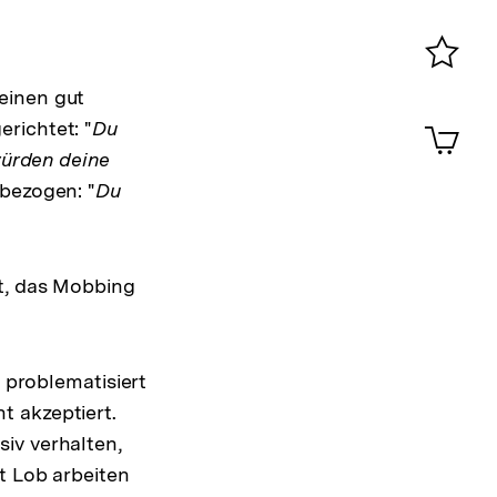
Konta
0
Merklist
einen gut
ansehen
0
richtet: "
Du
Artik
im
würden deine
Shop-
 bezogen: "
Du
Warenko
ansehen
kt, das Mobbing
 problematisiert
t akzeptiert.
iv verhalten,
t Lob arbeiten