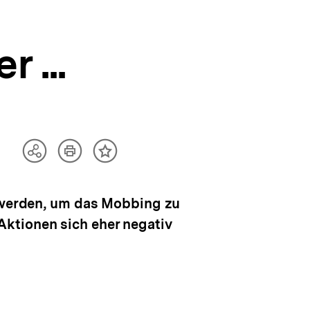
 ...
Artikel
Teilen
Inhalt
drucken
Optionen
merken
anzeigen
v werden, um das Mobbing zu
ktionen sich eher negativ