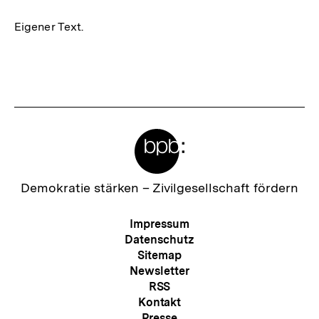
Eigener Text.
Fussnoten
Meta-
Links
Zur
Demokratie stärken –
Zivilgesellschaft fördern
Startseite
der
Meta-
Impressum
bpb
Navigation
Datenschutz
Sitemap
Newsletter
RSS
Kontakt
Presse