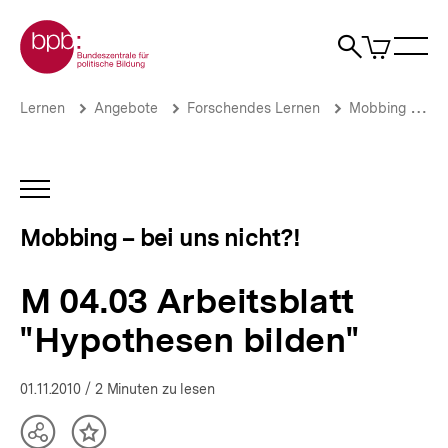
Direkt
Zur Startseite der bpb
zum
0
Artikel
Sho
Seiteninhalt
im
Naviga
Suche
springen
War
öffne
öffnen
öff
Pfadnavigation
M
Brotkrümelnavigation
Lernen
Angebote
Forschendes Lernen
Mobbing – bei uns nicht?!
04.03
Arbeitsblatt
"Hypothesen
bilden"
INHALTSNAVIGATION
|
ÖFFNEN
Mobbing
Mobbing – bei uns nicht?!
–
bei
uns
M 04.03 Arbeitsblatt
nicht?!
|
"Hypothesen bilden"
bpb.de
01.11.2010
/ 2 Minuten zu lesen
Teilen
Inhalt