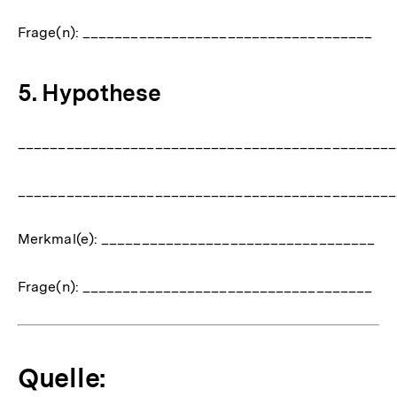
Frage(n): ____________________________________
5. Hypothese
_______________________________________________
_______________________________________________
Merkmal(e): __________________________________
Frage(n): ____________________________________
Quelle: