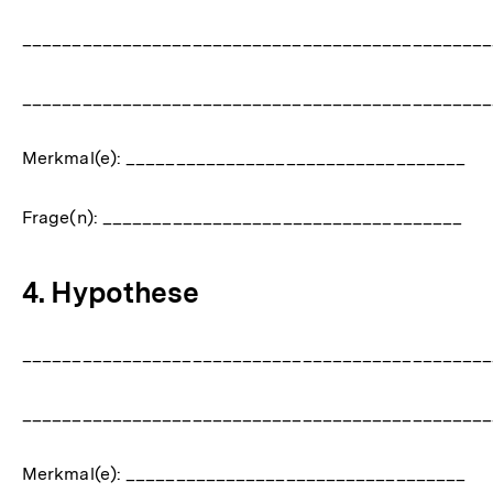
_______________________________________________
_______________________________________________
Merkmal(e): __________________________________
Frage(n): ____________________________________
4. Hypothese
_______________________________________________
_______________________________________________
Merkmal(e): __________________________________