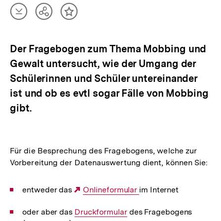
Artikel
Teilen
Inhalt
herunterladen
Optionen
merken
anzeigen
Der Fragebogen zum Thema Mobbing und
Gewalt untersucht, wie der Umgang der
Schülerinnen und Schüler untereinander
ist und ob es evtl sogar Fälle von Mobbing
gibt.
Für die Besprechung des Fragebogens, welche zur
Vorbereitung der Datenauswertung dient, können Sie:
entweder das
Externer
Onlineformular
im Internet
Link:
oder aber das
Interner
Druckformular
des Fragebogens