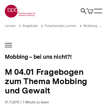
Direkt
Zur Startseite der bpb
zum
0
Artikel
Sho
Seiteninhalt
im
Naviga
Suche
springen
War
öffne
öffnen
öff
Pfadnavigation
M
Brotkrümelnavigation
Lernen
Angebote
Forschendes Lernen
Mobbing – bei uns nicht?!
04.01
Fragebogen
zum
Thema
INHALTSNAVIGATION
Mobbing
ÖFFNEN
und
Mobbing – bei uns nicht?!
Gewalt
|
Mobbing
M 04.01 Fragebogen
–
bei
zum Thema Mobbing
uns
nicht?!
und Gewalt
|
bpb.de
01.11.2010
/ 1 Minute zu lesen