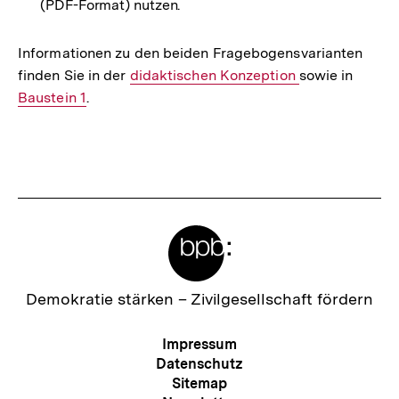
(PDF-Format) nutzen.
Link:
Informationen zu den beiden Fragebogensvarianten
finden Sie in der
Interner
didaktischen Konzeption
sowie in
Intern
Baustein 1
.
Link:
Link:
Fussnoten
Meta-
Links
Zur
Demokratie stärken –
Zivilgesellschaft fördern
Startseite
der
Meta-
Impressum
bpb
Navigation
Datenschutz
Sitemap