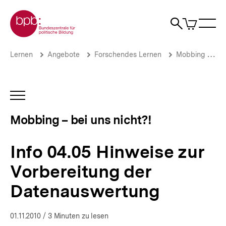
Direkt
Zur Startseite der bpb
zum
0
Artikel
Sho
Seiteninhalt
im
Naviga
Suche
springen
War
öffne
öffnen
öff
Pfadnavigation
Info
Brotkrümelnavigation
Lernen
Angebote
Forschendes Lernen
Mobbing – bei uns nicht?!
04.05
Hinweise
zur
Vorbereitung
INHALTSNAVIGATION
der
ÖFFNEN
Datenauswertung
Mobbing – bei uns nicht?!
|
Mobbing
–
Info 04.05 Hinweise zur
bei
uns
Vorbereitung der
nicht?!
|
Datenauswertung
bpb.de
01.11.2010
/ 3 Minuten zu lesen