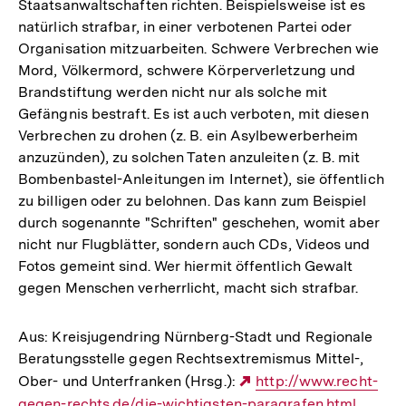
Staatsanwaltschaften richten. Beispielsweise ist es
natürlich strafbar, in einer verbotenen Partei oder
Organisation mitzuarbeiten. Schwere Verbrechen wie
Mord, Völkermord, schwere Körperverletzung und
Brandstiftung werden nicht nur als solche mit
Gefängnis bestraft. Es ist auch verboten, mit diesen
Verbrechen zu drohen (z. B. ein Asylbewerberheim
anzuzünden), zu solchen Taten anzuleiten (z. B. mit
Bombenbastel-Anleitungen im Internet), sie öffentlich
zu billigen oder zu belohnen. Das kann zum Beispiel
durch sogenannte "Schriften" geschehen, womit aber
nicht nur Flugblätter, sondern auch CDs, Videos und
Fotos gemeint sind. Wer hiermit öffentlich Gewalt
gegen Menschen verherrlicht, macht sich strafbar.
Aus: Kreisjugendring Nürnberg-Stadt und Regionale
Beratungsstelle gegen Rechtsextremismus Mittel-,
Ober- und Unterfranken (Hrsg.):
Externer
http://www.recht-
gegen-rechts.de/die-wichtigsten-paragrafen.html
Link: