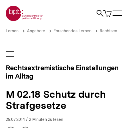
Direkt
Zur Startseite der bpb
zum
0
Artikel
Sho
Seiteninhalt
im
Naviga
Suche
springen
War
öffne
öffnen
öff
Pfadnavigation
M
Brotkrümelnavigation
Lernen
Angebote
Forschendes Lernen
Rechtsextremistische Einstellungen im Alltag
02.18
Schutz
durch
Strafgesetze
INHALTSNAVIGATION
|
ÖFFNEN
Rechtsextremistische
Rechtsextremistische Einstellungen
Einstellungen
im Alltag
im
Alltag
|
M 02.18 Schutz durch
bpb.de
Strafgesetze
29.07.2014
/ 2 Minuten zu lesen