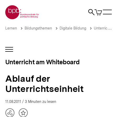
Direkt
Zur Startseite der bpb
zum
0
Artikel
Sho
Seiteninhalt
im
Naviga
Suche
springen
War
öffne
öffnen
öff
Pfadnavigation
Ablauf
Brotkrümelnavigation
Lernen
Bildungsthemen
Digitale Bildung
Unterricht am Whiteboard
der
Unterrichtseinheit
|
Unterricht
INHALTSNAVIGATION
am
ÖFFNEN
Whiteboard
Unterricht am Whiteboard
|
bpb.de
Ablauf der
Unterrichtseinheit
11.08.2011
/ 3 Minuten zu lesen
Teilen
Inhalt