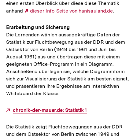
einen ersten Überblick über diese diese Thematik
anhand
Externer
dieser Info-Seite von hanisauland.de
.
Link:
Erarbeitung und Sicherung
Die Lernenden wählen aussagekräftige Daten der
Statistik zur Fluchtbewegung aus der DDR und dem
Ostsektor von Berlin (1949 bis 1961 und Juni bis
August 1961) aus und übertragen diese mit einem
geeigneten Office-Programm in ein Diagramm.
Anschließend überlegen sie, welche Diagrammform
sich zur Visualisierung der Statistik am besten eignet,
und präsentieren ihre Ergebnisse am Interaktiven
Whiteboard der Klasse.
Externer
chronik-der-mauer.de: Statistik 1
Link:
Die Statistik zeigt Fluchtbewegungen aus der DDR
und dem Ostsektor von Berlin zwischen 1949 und