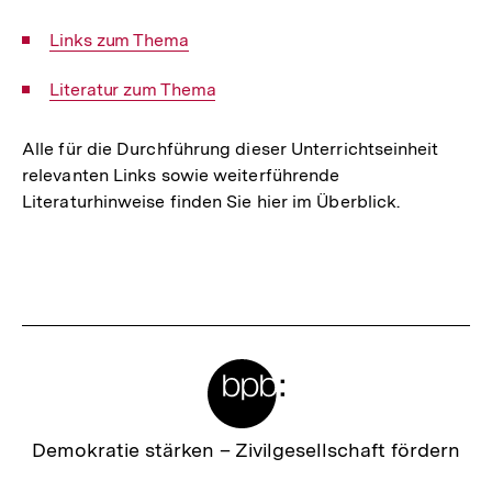
Interner
Links zum Thema
Link:
Interner
Literatur zum Thema
Link:
Alle für die Durchführung dieser Unterrichtseinheit
relevanten Links sowie weiterführende
Literaturhinweise finden Sie hier im Überblick.
Fussnoten
Meta-
Links
Zur
Demokratie stärken –
Zivilgesellschaft fördern
Startseite