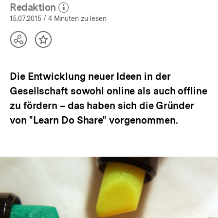
Redaktion
(Mehr zum Autor)
öffnen
15.07.2015
/ 4 Minuten zu lesen
Teilen
Inhalt
Optionen
merken
anzeigen
Die Entwicklung neuer Ideen in der
Gesellschaft sowohl online als auch offline
zu fördern – das haben sich die Gründer
von "Learn Do Share" vorgenommen.