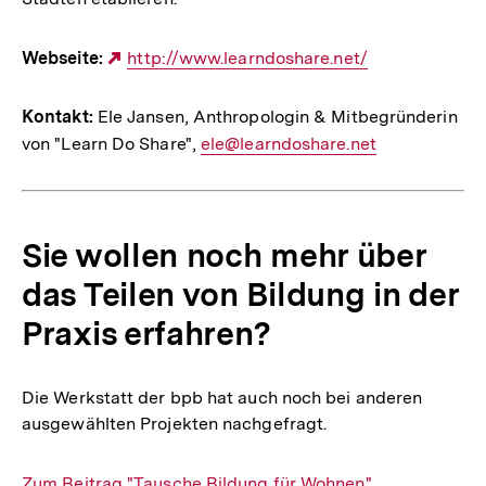
Webseite:
Externer
http://www.learndoshare.net/
Link:
Kontakt:
Ele Jansen, Anthropologin & Mitbegründerin
von "Learn Do Share",
E-
ele@learndoshare.net
Mail
Link:
Sie wollen noch mehr über
das Teilen von Bildung in der
Praxis erfahren?
Die Werkstatt der bpb hat auch noch bei anderen
ausgewählten Projekten nachgefragt.
Interner
Zum Beitrag "Tausche Bildung für Wohnen"