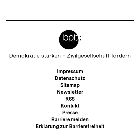
Meta-
Links
Zur
Demokratie stärken –
Zivilgesellschaft fördern
Startseite
der
Meta-
Impressum
bpb
Navigation
Datenschutz
Sitemap
Newsletter
RSS
Kontakt
Presse
Barriere melden
Erklärung zur Barrierefreiheit