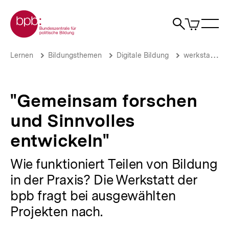
Direkt
Zur Startseite der bpb
zum
0
Artikel
Sho
Seiteninhalt
im
Naviga
Suche
springen
War
öffne
öffnen
öff
Pfadnavigation
"Gemeinsam
Brotkrümelnavigation
Lernen
Bildungsthemen
Digitale Bildung
werkstatt.bpb.de
forschen
und
Sinnvolles
entwickeln"
"Gemeinsam forschen
|
Alle
und Sinnvolles
Beiträge
der
entwickeln"
Werkstatt
|
Wie funktioniert Teilen von Bildung
bpb.de
in der Praxis? Die Werkstatt der
bpb fragt bei ausgewählten
Projekten nach.