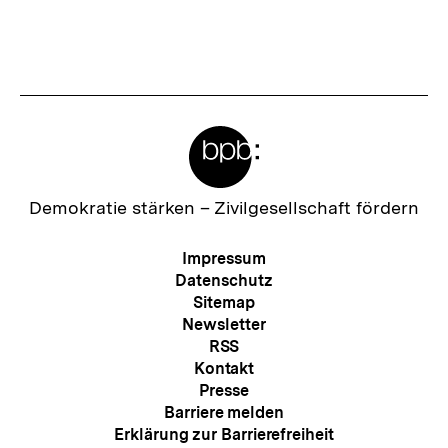
Fussnoten
Meta-
Links
Zur
Demokratie stärken –
Zivilgesellschaft fördern
Startseite
der
Meta-
Impressum
bpb
Navigation
Datenschutz
Sitemap
Newsletter
RSS
Kontakt
Presse
Barriere melden
Erklärung zur Barrierefreiheit