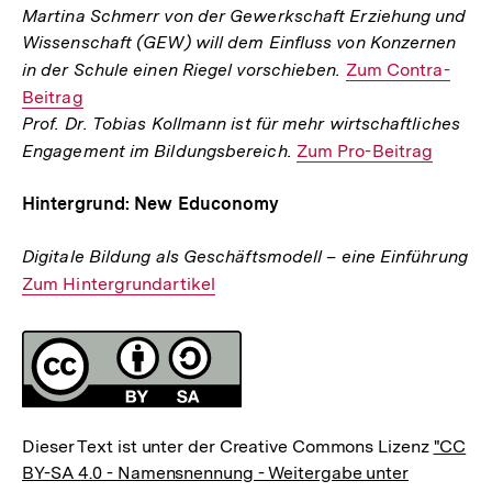
Martina Schmerr von der Gewerkschaft Erziehung und
Wissenschaft (GEW) will dem Einfluss von Konzernen
in der Schule einen Riegel vorschieben.
Interner
Zum Contra-
Beitrag
Link:
Prof. Dr. Tobias Kollmann ist für mehr wirtschaftliches
Engagement im Bildungsbereich.
Interner
Zum Pro-Beitrag
Link:
Hintergrund: New Educonomy
Digitale Bildung als Geschäftsmodell – eine Einführung
Interner
Zum Hintergrundartikel
Link:
Fussnoten
Lizenz
Dieser Text ist unter der Creative Commons Lizenz
"CC
BY-SA 4.0 - Namensnennung - Weitergabe unter