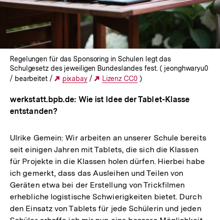
Regelungen für das Sponsoring in Schulen legt das
Schulgesetz des jeweiligen Bundeslandes fest. ( jeonghwaryu0
/ bearbeitet /
Externer
pixabay
/
Externer
Lizenz CC0
)
Link:
Link:
werkstatt.bpb.de: Wie ist Idee der Tablet-Klasse
entstanden?
Ulrike Gemein: Wir arbeiten an unserer Schule bereits
seit einigen Jahren mit Tablets, die sich die Klassen
für Projekte in die Klassen holen dürfen. Hierbei habe
ich gemerkt, dass das Ausleihen und Teilen von
Geräten etwa bei der Erstellung von Trickfilmen
erhebliche logistische Schwierigkeiten bietet. Durch
den Einsatz von Tablets für jede Schülerin und jeden