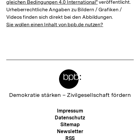
gleichen Bedingungen 4.0 International"
veröffentlicht.
Urheberrechtliche Angaben zu Bildern / Grafiken /
Videos finden sich direkt bei den Abbildungen.
Sie wollen einen Inhalt von bpb.de nutzen?
Meta-
Links
Zur
Demokratie stärken –
Zivilgesellschaft fördern
Startseite
der
Meta-
Impressum
bpb
Navigation
Datenschutz
Sitemap
Newsletter
RSS