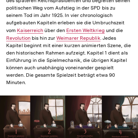
des späteren Reichspräsidenten und begleiten seinen
politischen Weg vom Aufstieg in der SPD bis zu
seinem Tod im Jahr 1925. In vier chronologisch
aufgebauten Kapiteln erleben sie die Umbruchszeit
vom
Interner
Kaiserreich
über den
Interner
Ersten Weltkrieg
und die
Intern
Revolution
Link:
bis hin zur
Interner
Weimarer Republik
Link:
. Jedes
Link:
Kapitel beginnt mit einer kurzen animierten Szene, die
Link:
den historischen Rahmen aufzeigt. Kapitel 1 dient als
Einführung in die Spielmechanik, die übrigen Kapitel
können auch unabhängig voneinander gespielt
werden. Die gesamte Spielzeit beträgt etwa 90
Minuten.