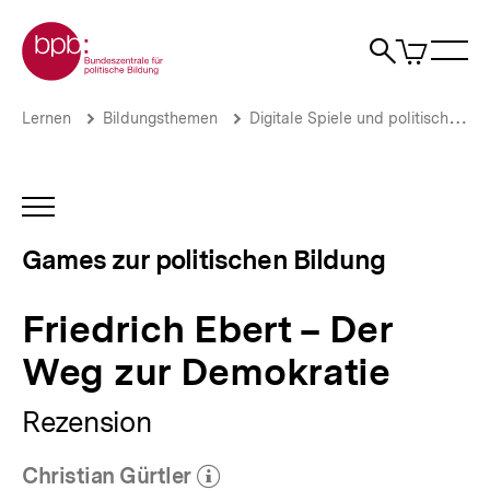
Direkt
Zur Startseite der bpb
zum
0
Artikel
Sho
Seiteninhalt
im
Naviga
Suche
springen
War
öffne
öffnen
öff
Pfadnavigation
Friedrich
Brotkrümelnavigation
Lernen
Bildungsthemen
Digitale Spiele und politische Bildung
Ebert
–
Der
Weg
INHALTSNAVIGATION
zur
ÖFFNEN
Demokratie
Games zur politischen Bildung
|
Games
zur
Friedrich Ebert – Der
politischen
Bildung
Weg zur Demokratie
|
bpb.de
Rezension
Christian Gürtler