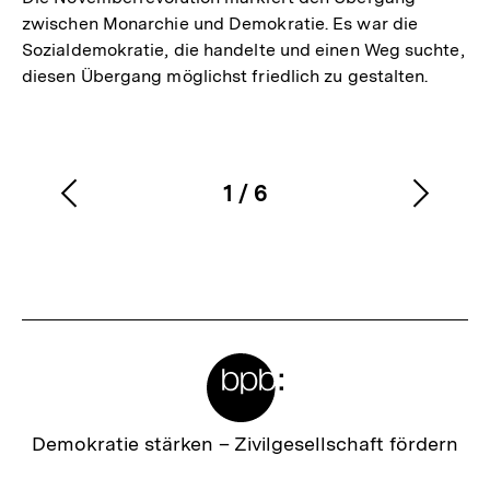
zwischen Monarchie und Demokratie. Es war die
Sozialdemokratie, die handelte und einen Weg suchte,
diesen Übergang möglichst friedlich zu gestalten.
1
/
6
Vorherigen
Nächs
Karussellinhalt
von
Inhalt
Inhalt
anzeigen
anzei
Meta-
Links
Zur
Demokratie stärken –
Zivilgesellschaft fördern
Startseite
der