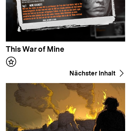
V
This War of Mine
o
Inhalt
r
merken
Nächster Inhalt
h
e
r
i
g
e
r