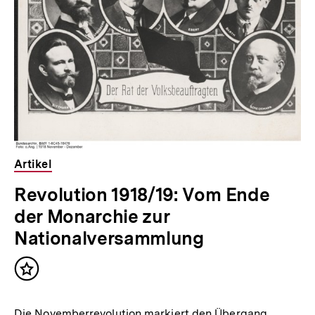
Inhalte
a
l
t
:
Artikel
Revolution 1918/19: Vom Ende
der Monarchie zur
Nationalversammlung
Inhalt
merken
Die Novemberrevolution markiert den Übergang