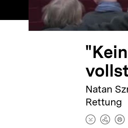
"Kein
volls
Natan Szn
Rettung
Artikel
Art
Teilen
herunterladen
dru
Optionen