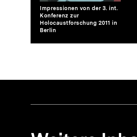
Video
Dauer
Impressionen von der 3. int.
6
Konferenz zur
Min.
Holocaustforschung 2011 in
Berlin