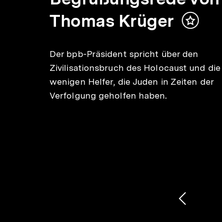
Thomas Krüger
Inhalt
merken
aust
eten.
Der bpb-Präsident spricht über den
Zivilisationsbruch des Holocaust und die
wenigen Helfer, die Juden in Zeiten der
Verfolgung geholfen haben.
1
/
2
Karussellinhalt
von
Vorheri
Inhalt