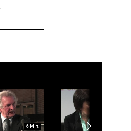
Warenko
ansehen
?
6 Min.
4 Mi
Nächsten