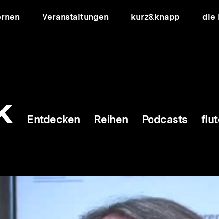
ernen
Veranstaltungen
kurz&knapp
die
k
Entdecken
Reihen
Podcasts
flut
ion
"