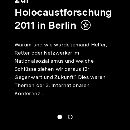
Holocaustforschung
2011 in Berlin
Inhalt
merken
Warum und wie wurde jemand Helfer,
Retter oder Netzwerker im
Nationalsozialismus und welche
Schlüsse ziehen wir daraus für
Gegenwart und Zukunft? Dies waren
Themen der 3. Internationalen
Konferenz…
gen
Springe zum Inhalt
1
(
Aktueller Inhalt
)
Springe zum Inhalt
2