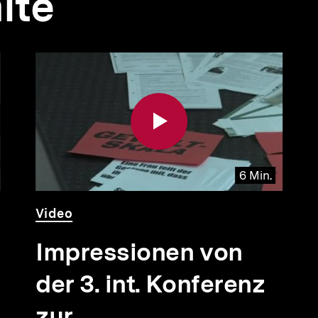
lte
6 Min.
Video
Dauer
Video
6
Min.
Impressionen von
der 3. int. Konferenz
zur