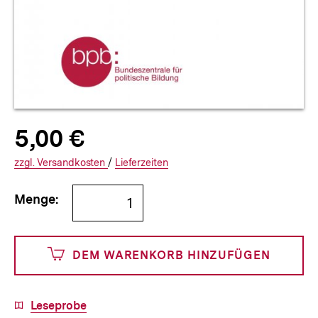
Allgemeine
Produktpreis:
5,00 €
5
zuzüglich
Informationen
€
Versandkosten
Interner
Informationen
zzgl.
zuzüglichen
Versandkosten
/
Interner
Informationen
Lieferzeiten
Link:
zu
Link:
zu
Bestellmenge
und
den
den
Menge:
angeben
500
DEM WARENKORB HINZUFÜGEN
Cents
Download-
Leseprobe