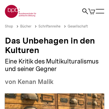
Direkt
Zur Startseite der bpb
zum
0
Artikel
Sho
Seiteninhalt
im
Naviga
Suche
springen
War
öffne
öffnen
öff
Pfadnavigation
Das
Brotkrümelnavigation
Shop
Bücher
Schriftenreihe
Gesellschaft
Unbehagen
in
Das Unbehagen in den
den
Kulturen
Kulturen
|
bpb.de
Eine Kritik des Multikulturalismus
und seiner Gegner
von Kenan Malik
Produktvorschau