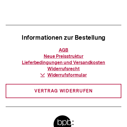
Inhalt
Inhalt
anzeigen
anzei
Informationen zur Bestellung
Informationen
AGB
zur
Neue Preisstruktur
Bestellung
Lieferbedingungen und Versandkosten
Widerrufsrecht
Download-
Widerrufsformular
Link:
VERTRAG WIDERRUFEN
Meta-