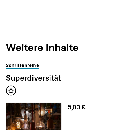
Weitere Inhalte
Inhaltskarousell
Inhaltskarussell
Schriftenreihe
für
überspringen
Superdiversität
weitere
Inhalte
Inhalt
merken
5,00 €